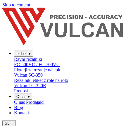
Skip to content
Izdelki
▾
Ravni rezalniki
FC-500VC / FC-700VC
Ploterji za rezanje nalepk
Vulcan SC-350
Rezalniki etiket z role na rolo
Vulcan LC-350R
Prenosi
O nas
▾
O nas
Prodajalci
Blog
Kontakt
SL