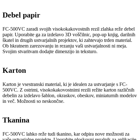
Debel papir
FC-500VC zaradi svojih visokokakovostnih rezil zlahka reže debel
papir. Uporabite ga za izdelavo 3D voščilnic, pop-up knjig, darilnih
škatel in drugih ustvarjalnih projektov, ki zahtevajo trden material.
Ob hkratnem zarezovanju in rezanju vaši ustvarjalnosti ni meja.
Svojim stvaritvam dodajte dimenzijo in teksturo.
Karton
Karton je vsestranski material, ki je idealen za ustvarjanje s FC-
500VC. Z ostrimi, visokokakovostnimi rezili režite karton različnih
debelin za izdelavo šablon, okraskov, obeskov, miniaturnih modelov
in več. Možnosti so neskončne.
Tkanina
FC-500VC lahko reže tudi tkanino, kar odpira nove možnosti za
vaše ustvarjalne projekte. Uporabite ploskovni rezalnik za aplikacije