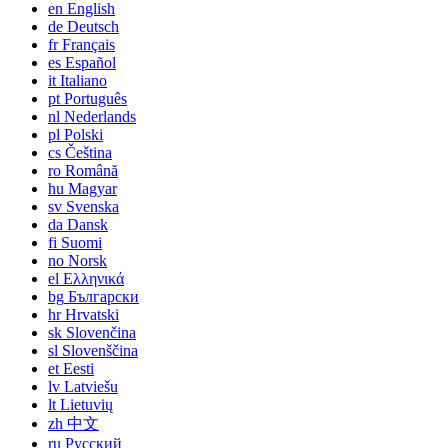
en
English
de
Deutsch
fr
Français
es
Español
it
Italiano
pt
Português
nl
Nederlands
pl
Polski
cs
Čeština
ro
Română
hu
Magyar
sv
Svenska
da
Dansk
fi
Suomi
no
Norsk
el
Ελληνικά
bg
Български
hr
Hrvatski
sk
Slovenčina
sl
Slovenščina
et
Eesti
lv
Latviešu
lt
Lietuvių
zh
中文
ru
Русский