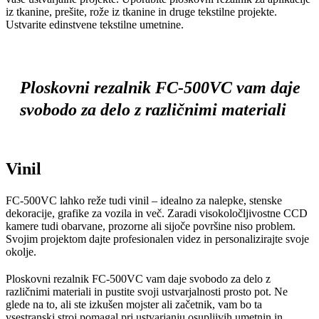
iz tkanine, prešite, rože iz tkanine in druge tekstilne projekte.
Ustvarite edinstvene tekstilne umetnine.
Ploskovni rezalnik FC-500VC vam daje
svobodo za delo z različnimi materiali
Vinil
FC-500VC lahko reže tudi vinil – idealno za nalepke, stenske
dekoracije, grafike za vozila in več. Zaradi visokoločljivostne CCD
kamere tudi obarvane, prozorne ali sijoče površine niso problem.
Svojim projektom dajte profesionalen videz in personalizirajte svoje
okolje.
Ploskovni rezalnik FC-500VC vam daje svobodo za delo z
različnimi materiali in pustite svoji ustvarjalnosti prosto pot. Ne
glede na to, ali ste izkušen mojster ali začetnik, vam bo ta
vsestranski stroj pomagal pri ustvarjanju osupljivih umetnin in