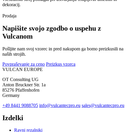
dekoracij.
Prodaja
Napišite svojo zgodbo o uspehu z
Vulcanom
Pošljite nam svoj vzorec in pred nakupom ga bomo preizkusili na
naših strojih.
Povpraševanje za ceno
Preizkus vzorca
VULCAN
EUROPE
OT Consulting UG
Anton Bruckner Str. 1a
85276 Pfaffenhofen
Germany
+49 8441 9088705
info@vulcantecpro.eu
sales@vulcantecpro.eu
Izdelki
Ravni rezalniki