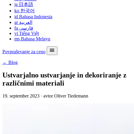
ja
日本語
ko
한국어
id
Bahasa Indonesia
ar
العربية
fa
فارسی
vi
Tiếng Việt
ms
Bahasa Melayu
Povpraševanje za ceno
← Blog
Ustvarjalno ustvarjanje in dekoriranje z
različnimi materiali
19. september 2023
·
avtor Oliver Tiedemann