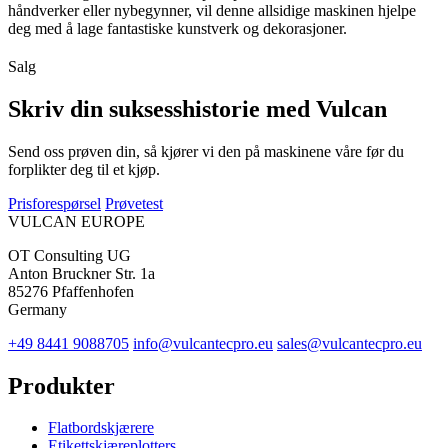
håndverker eller nybegynner, vil denne allsidige maskinen hjelpe
deg med å lage fantastiske kunstverk og dekorasjoner.
Salg
Skriv din suksesshistorie med Vulcan
Send oss prøven din, så kjører vi den på maskinene våre før du
forplikter deg til et kjøp.
Prisforespørsel
Prøvetest
VULCAN
EUROPE
OT Consulting UG
Anton Bruckner Str. 1a
85276 Pfaffenhofen
Germany
+49 8441 9088705
info@vulcantecpro.eu
sales@vulcantecpro.eu
Produkter
Flatbordskjærere
Etikettskjæreplotters