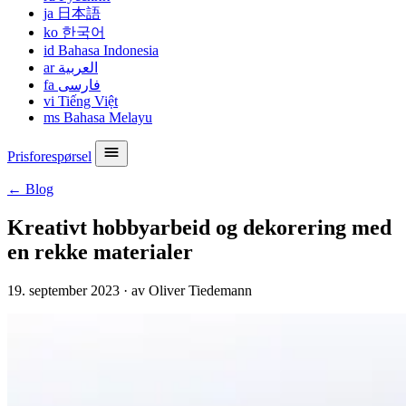
ja
日本語
ko
한국어
id
Bahasa Indonesia
ar
العربية
fa
فارسی
vi
Tiếng Việt
ms
Bahasa Melayu
Prisforespørsel
← Blog
Kreativt hobbyarbeid og dekorering med
en rekke materialer
19. september 2023
·
av Oliver Tiedemann