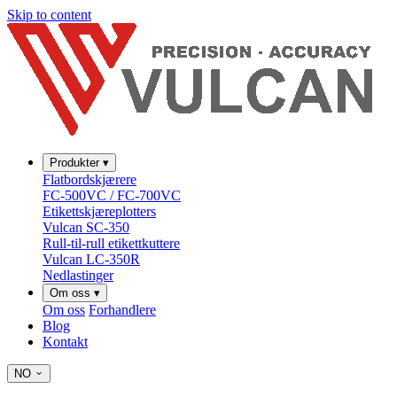
Skip to content
Produkter
▾
Flatbordskjærere
FC-500VC / FC-700VC
Etikettskjæreplotters
Vulcan SC-350
Rull-til-rull etikettkuttere
Vulcan LC-350R
Nedlastinger
Om oss
▾
Om oss
Forhandlere
Blog
Kontakt
NO