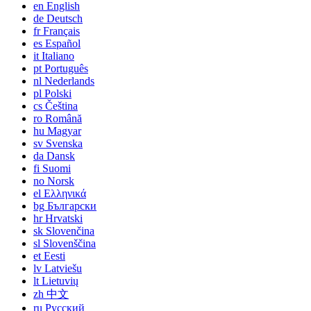
en
English
de
Deutsch
fr
Français
es
Español
it
Italiano
pt
Português
nl
Nederlands
pl
Polski
cs
Čeština
ro
Română
hu
Magyar
sv
Svenska
da
Dansk
fi
Suomi
no
Norsk
el
Ελληνικά
bg
Български
hr
Hrvatski
sk
Slovenčina
sl
Slovenščina
et
Eesti
lv
Latviešu
lt
Lietuvių
zh
中文
ru
Русский