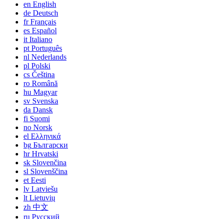
en
English
de
Deutsch
fr
Français
es
Español
it
Italiano
pt
Português
nl
Nederlands
pl
Polski
cs
Čeština
ro
Română
hu
Magyar
sv
Svenska
da
Dansk
fi
Suomi
no
Norsk
el
Ελληνικά
bg
Български
hr
Hrvatski
sk
Slovenčina
sl
Slovenščina
et
Eesti
lv
Latviešu
lt
Lietuvių
zh
中文
ru
Русский