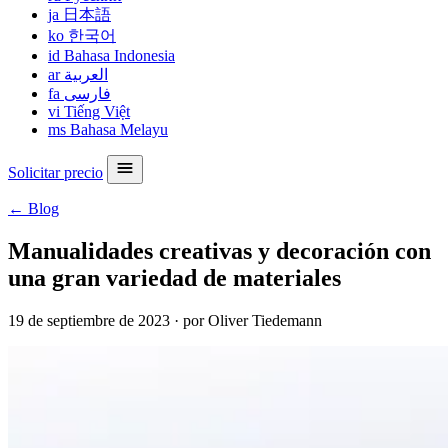
ja
日本語
ko
한국어
id
Bahasa Indonesia
ar
العربية
fa
فارسی
vi
Tiếng Việt
ms
Bahasa Melayu
Solicitar precio
← Blog
Manualidades creativas y decoración con
una gran variedad de materiales
19 de septiembre de 2023
·
por Oliver Tiedemann