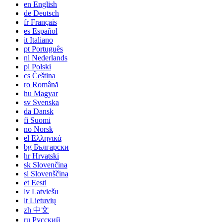
en
English
de
Deutsch
fr
Français
es
Español
it
Italiano
pt
Português
nl
Nederlands
pl
Polski
cs
Čeština
ro
Română
hu
Magyar
sv
Svenska
da
Dansk
fi
Suomi
no
Norsk
el
Ελληνικά
bg
Български
hr
Hrvatski
sk
Slovenčina
sl
Slovenščina
et
Eesti
lv
Latviešu
lt
Lietuvių
zh
中文
ru
Русский