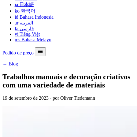
ja
日本語
ko
한국어
id
Bahasa Indonesia
ar
العربية
fa
فارسی
vi
Tiếng Việt
ms
Bahasa Melayu
Pedido de preço
← Blog
Trabalhos manuais e decoração criativos
com uma variedade de materiais
19 de setembro de 2023
·
por Oliver Tiedemann