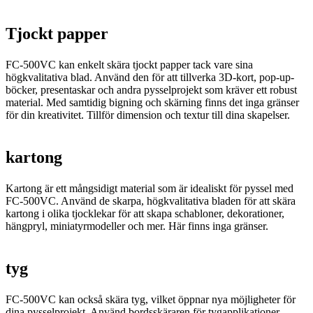
Tjockt papper
FC-500VC kan enkelt skära tjockt papper tack vare sina
högkvalitativa blad. Använd den för att tillverka 3D-kort, pop-up-
böcker, presentaskar och andra pysselprojekt som kräver ett robust
material. Med samtidig bigning och skärning finns det inga gränser
för din kreativitet. Tillför dimension och textur till dina skapelser.
kartong
Kartong är ett mångsidigt material som är idealiskt för pyssel med
FC-500VC. Använd de skarpa, högkvalitativa bladen för att skära
kartong i olika tjocklekar för att skapa schabloner, dekorationer,
hängpryl, miniatyrmodeller och mer. Här finns inga gränser.
tyg
FC-500VC kan också skära tyg, vilket öppnar nya möjligheter för
dina pysselprojekt. Använd bordsskäraren för tygapplikationer,