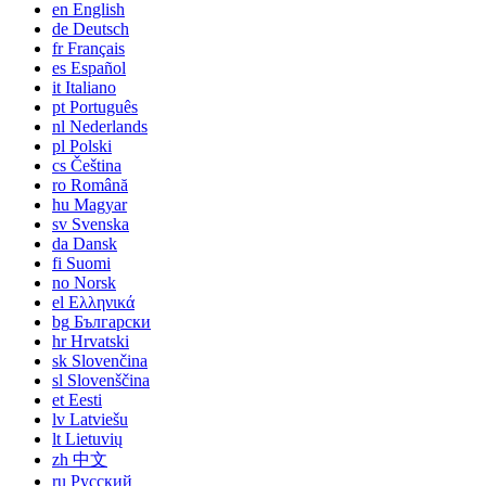
en
English
de
Deutsch
fr
Français
es
Español
it
Italiano
pt
Português
nl
Nederlands
pl
Polski
cs
Čeština
ro
Română
hu
Magyar
sv
Svenska
da
Dansk
fi
Suomi
no
Norsk
el
Ελληνικά
bg
Български
hr
Hrvatski
sk
Slovenčina
sl
Slovenščina
et
Eesti
lv
Latviešu
lt
Lietuvių
zh
中文
ru
Русский