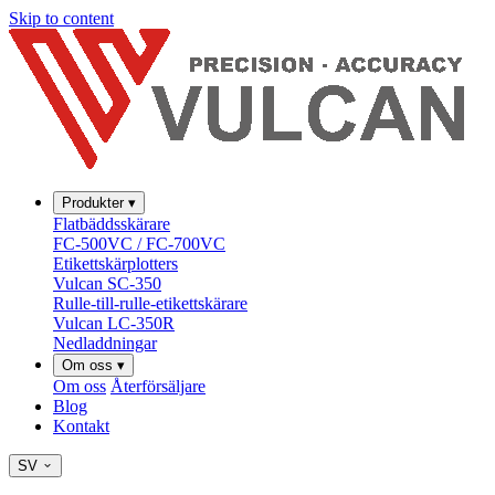
Skip to content
Produkter
▾
Flatbäddsskärare
FC-500VC / FC-700VC
Etikettskärplotters
Vulcan SC-350
Rulle-till-rulle-etikettskärare
Vulcan LC-350R
Nedladdningar
Om oss
▾
Om oss
Återförsäljare
Blog
Kontakt
SV