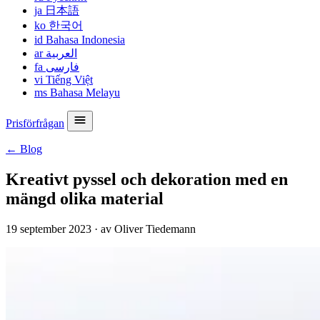
ja
日本語
ko
한국어
id
Bahasa Indonesia
ar
العربية
fa
فارسی
vi
Tiếng Việt
ms
Bahasa Melayu
Prisförfrågan
← Blog
Kreativt pyssel och dekoration med en
mängd olika material
19 september 2023
·
av Oliver Tiedemann