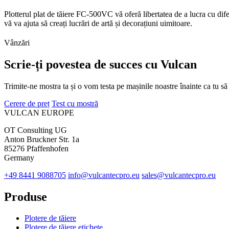
Plotterul plat de tăiere FC-500VC vă oferă libertatea de a lucra cu dife
vă va ajuta să creați lucrări de artă și decorațiuni uimitoare.
Vânzări
Scrie-ți povestea de succes cu Vulcan
Trimite-ne mostra ta și o vom testa pe mașinile noastre înainte ca tu să 
Cerere de preț
Test cu mostră
VULCAN
EUROPE
OT Consulting UG
Anton Bruckner Str. 1a
85276 Pfaffenhofen
Germany
+49 8441 9088705
info@vulcantecpro.eu
sales@vulcantecpro.eu
Produse
Plotere de tăiere
Plotere de tăiere etichete