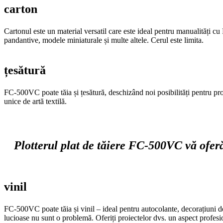
carton
Cartonul este un material versatil care este ideal pentru manualități cu
pandantive, modele miniaturale și multe altele. Cerul este limita.
țesătură
FC-500VC poate tăia și țesătură, deschizând noi posibilități pentru proiec
unice de artă textilă.
Plotterul plat de tăiere FC-500VC vă oferă 
vinil
FC-500VC poate tăia și vinil – ideal pentru autocolante, decorațiuni de 
lucioase nu sunt o problemă. Oferiți proiectelor dvs. un aspect profesi