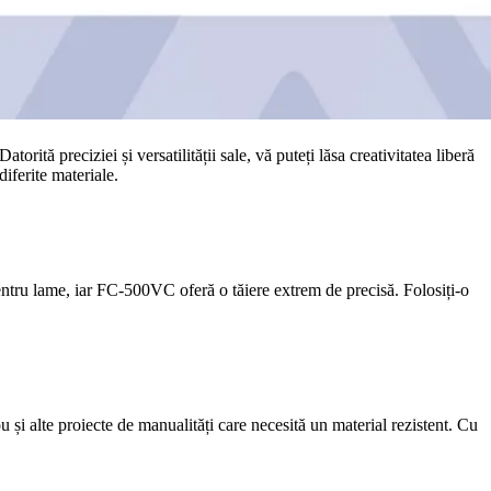
rită preciziei și versatilității sale, vă puteți lăsa creativitatea liberă
iferite materiale.
pentru lame, iar FC-500VC oferă o tăiere extrem de precisă. Folosiți-o
u și alte proiecte de manualități care necesită un material rezistent. Cu