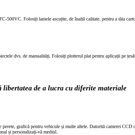
 FC-500VC. Folosiți lamele ascuțite, de înaltă calitate, pentru a tăia car
tele dvs. de manualități. Folosiți plotterul plat pentru aplicații pe țesătu
libertatea de a lucra cu diferite materiale
perete, grafică pentru vehicule și multe altele. Datorită camerei CCD de 
onal și personalizați-vă mediul.