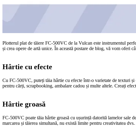
Plotterul plat de tăiere FC-500VC de la Vulcan este instrumentul perfect p
și crea opere de artă unice. În această postare de blog, vă vom oferi c
Hârtie cu efecte
Cu FC-500VC, puteți tăia hârtie cu efecte într-o varietate de texturi ș
pentru cărți, scrapbooking, ambalare cadou și multe altele. Creați efec
Hârtie groasă
FC-500VC poate tăia hârtie groasă cu ușurință datorită lamelor sale de în
marcarea și tăierea simultană, nu există limite pentru creativitatea dvs.