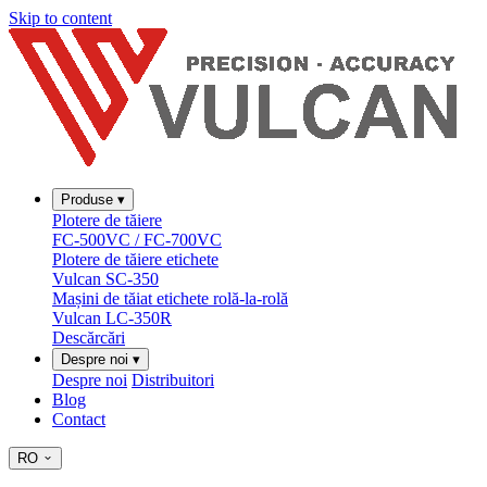
Skip to content
Produse
▾
Plotere de tăiere
FC-500VC / FC-700VC
Plotere de tăiere etichete
Vulcan SC-350
Mașini de tăiat etichete rolă-la-rolă
Vulcan LC-350R
Descărcări
Despre noi
▾
Despre noi
Distribuitori
Blog
Contact
RO