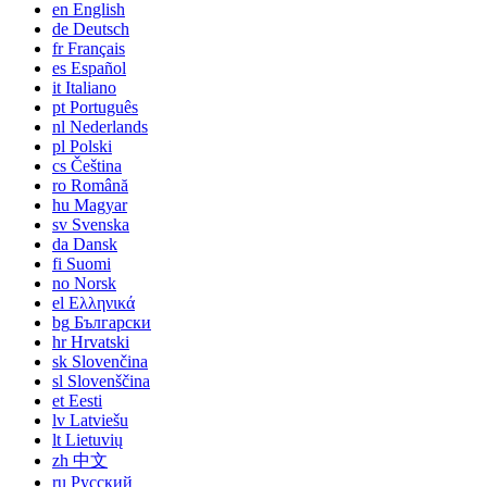
en
English
de
Deutsch
fr
Français
es
Español
it
Italiano
pt
Português
nl
Nederlands
pl
Polski
cs
Čeština
ro
Română
hu
Magyar
sv
Svenska
da
Dansk
fi
Suomi
no
Norsk
el
Ελληνικά
bg
Български
hr
Hrvatski
sk
Slovenčina
sl
Slovenščina
et
Eesti
lv
Latviešu
lt
Lietuvių
zh
中文
ru
Русский