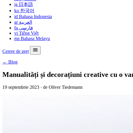
ja
日本語
ko
한국어
id
Bahasa Indonesia
ar
العربية
fa
فارسی
vi
Tiếng Việt
ms
Bahasa Melayu
Cerere de preț
← Blog
Manualități și decorațiuni creative cu o va
19 septembrie 2023
·
de Oliver Tiedemann