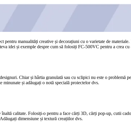
entru manualități creative și decorațiuni cu o varietate de materiale. Dato
âteva idei și exemple despre cum să folosiți FC-500VC pentru a crea cu d
i designuri. Chiar și hârtia granulată sau cu sclipici nu este o problemă 
te minunate și adăugați o notă specială proiectelor dvs.
altă calitate. Folosiți-o pentru a face cărți 3D, cărți pop-up, cutii cado
 Adăugați dimensiune și textură creațiilor dvs.