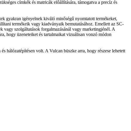
ükséges címkék és matricák előállítására, támogatva a precíz és
etek gyakran igényelnek kiváló minőségű nyomtatott termékeket,
állítani termékeik vagy kiadványaik bemutatásához. Emellett az SC-
ékek vagy szolgáltatások forgalmazásánál vagy marketingjénél. A
ára, hogy üzeneteiket és tartalmaikat vizuálisan vonzó módon
és hálózatépítésen volt. A Vulcan büszke arra, hogy részese lehetett