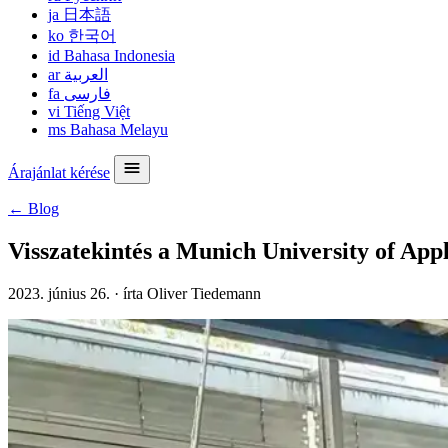
ja
日本語
ko
한국어
id
Bahasa Indonesia
ar
العربية
fa
فارسی
vi
Tiếng Việt
ms
Bahasa Melayu
Árajánlat kérése
← Blog
Visszatekintés a Munich University of App
2023. június 26.
·
írta Oliver Tiedemann