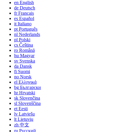
en
English
de
Deutsch
fr
Français
es
Español
it
Italiano
pt
Português
nl
Nederlands
pl
Polski
cs
Čeština
ro
Română
hu
Magyar
sv
Svenska
da
Dansk
fi
Suomi
no
Norsk
el
Ελληνικά
bg
Български
hr
Hrvatski
sk
Slovenčina
sl
Slovenščina
et
Eesti
lv
Latviešu
lt
Lietuvių
zh
中文
ru
Русский