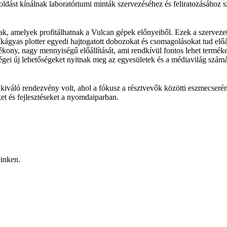
ást kínálnak laboratóriumi minták szervezéséhez és feliratozásához sz
nak, amelyek profitálhatnak a Vulcan gépek előnyeiből. Ezek a szervez
kágyas plotter egyedi hajtogatott dobozokat és csomagolásokat tud elő
hatékony, nagy mennyiségű előállítását, ami rendkívül fontos lehet term
égei új lehetőségeket nyitnak meg az egyesületek és a médiavilág szám
iváló rendezvény volt, ahol a fókusz a résztvevők közötti eszmecserén 
et és fejlesztéseket a nyomdaiparban.
einken.