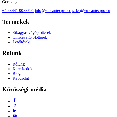
Germany
+49 8441 9088705
info@vulcantecpro.eu
sales@vulcantecpro.eu
Termékek
Síkágyas vágóplotterek
Címkevágó plotterek
Letöltések
Rólunk
Rólunk
Kereskedők
Blog
Kapcsolat
Közösségi média