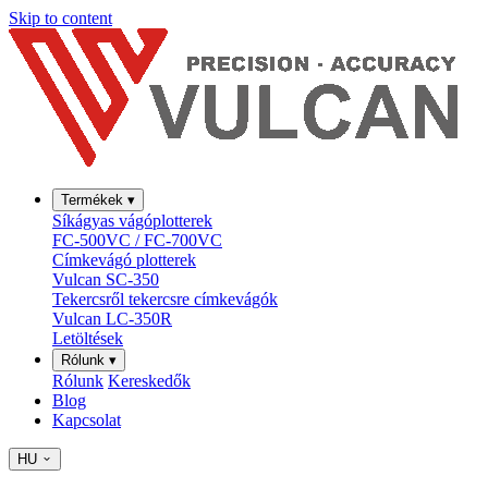
Skip to content
Termékek
▾
Síkágyas vágóplotterek
FC-500VC / FC-700VC
Címkevágó plotterek
Vulcan SC-350
Tekercsről tekercsre címkevágók
Vulcan LC-350R
Letöltések
Rólunk
▾
Rólunk
Kereskedők
Blog
Kapcsolat
HU