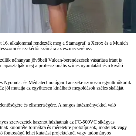
yt 16. alkalommal rendezték meg a Stamagraf, a Xerox és a Munich
ofesszorai és szakértői számára az eszmecseréhez.
zülük néhányan jövőbeli Vulcan-berendezések vásárlása iránt is
tapasztalják meg a professzionális színes nyomtatást és a kiváló
nces Nyomda- és Médiatechnológiai Tanszéke szorosan együttműködik
z jól mutatja az együttesen kínálható megoldások széles skáláját,
lentőségére és elismertségére. A rangos intézményekkel való
mányos szervezetek hasznot húzhatnak az FC-500VC síkágyas
atnak különféle formákra és méretekre prototípusok, modellek vagy
tő fontosságú lehet kutatási projekteknél vagy tudományos