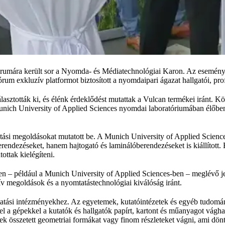
fórumára került sor a Nyomda- és Médiatechnológiai Karon. Az esemén
órum exkluzív platformot biztosított a nyomdaipari ágazat hallgatói, pr
sztották ki, és élénk érdeklődést mutattak a Vulcan termékei iránt. Kö
Munich University of Applied Sciences nyomdai laboratóriumában élőben 
atási megoldásokat mutatott be. A Munich University of Applied Scie
ndezéseket, hanem hajtogató és laminálóberendezéseket is kiállított. E
ttak kielégíteni.
n – például a Munich University of Applied Sciences-ben – meglévő je
ív megoldások és a nyomtatástechnológiai kiválóság iránt.
oktatási intézményekhez. Az egyetemek, kutatóintézetek és egyéb tudo
l a gépekkel a kutatók és hallgatók papírt, kartont és műanyagot vágh
k összetett geometriai formákat vagy finom részleteket vágni, ami dön