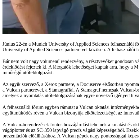
Június 22-én a Munich University of Applied Sciences felhasználói 
University of Applied Sciences partnereivel közösen. A felhasználói f
Bár nem volt nagy volumenű rendezvény, a résztvevőket gondosan vála
érdeklődést fejeztek ki. A látogatók lehetőséget kaptak arra, hogy a 
minőségű utófeldolgozást.
Az egyik szervező, a Xerox partnere, a Docuserve elsősorban nyomt
a Vulcan partnerével, a Stamagraffal. A Stamagraf nemcsak Vulcan-bere
amelyek a nyomtatás utófeldolgozásának egyre növekvő igényeit hivato
A felhasználói fórum egyben rámutat a Vulcan oktatási intézményekbe
együttműködés révén a Vulcan bizonyítja elkötelezettségét az innovat
A Vulcan-berendezések fontos hozzájárulást tehetnek a kutatási és 
vágóplotter és az SC-350 lapvágó precíz vágási képességeiből. Ezekke
prezentációk előállításához. A Vulcan gépek nagy pontossággal képese