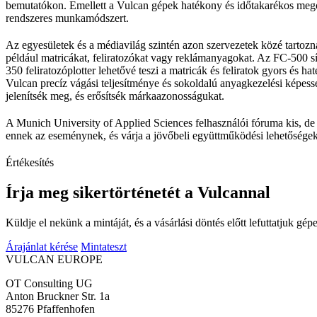
bemutatókon. Emellett a Vulcan gépek hatékony és időtakarékos megold
rendszeres munkamódszert.
Az egyesületek és a médiavilág szintén azon szervezetek közé tartoz
például matricákat, feliratozókat vagy reklámanyagokat. Az FC-500 sí
350 feliratozóplotter lehetővé teszi a matricák és feliratok gyors és 
Vulcan precíz vágási teljesítménye és sokoldalú anyagkezelési képess
jelenítsék meg, és erősítsék márkaazonosságukat.
A Munich University of Applied Sciences felhasználói fóruma kis, de k
ennek az eseménynek, és várja a jövőbeli együttműködési lehetőségek
Értékesítés
Írja meg sikertörténetét a Vulcannal
Küldje el nekünk a mintáját, és a vásárlási döntés előtt lefuttatjuk gép
Árajánlat kérése
Mintateszt
VULCAN
EUROPE
OT Consulting UG
Anton Bruckner Str. 1a
85276 Pfaffenhofen