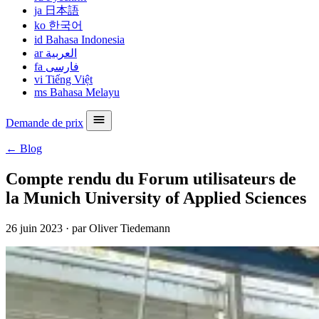
ja
日本語
ko
한국어
id
Bahasa Indonesia
ar
العربية
fa
فارسی
vi
Tiếng Việt
ms
Bahasa Melayu
Demande de prix
← Blog
Compte rendu du Forum utilisateurs de
la Munich University of Applied Sciences
26 juin 2023
·
par Oliver Tiedemann