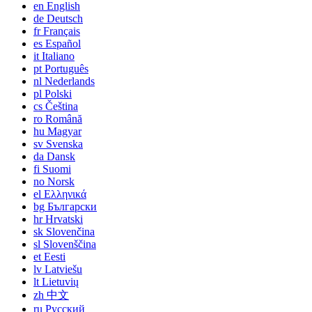
en
English
de
Deutsch
fr
Français
es
Español
it
Italiano
pt
Português
nl
Nederlands
pl
Polski
cs
Čeština
ro
Română
hu
Magyar
sv
Svenska
da
Dansk
fi
Suomi
no
Norsk
el
Ελληνικά
bg
Български
hr
Hrvatski
sk
Slovenčina
sl
Slovenščina
et
Eesti
lv
Latviešu
lt
Lietuvių
zh
中文
ru
Русский