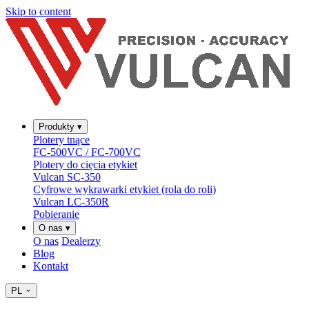
Skip to content
Produkty
▾
Plotery tnące
FC-500VC / FC-700VC
Plotery do cięcia etykiet
Vulcan SC-350
Cyfrowe wykrawarki etykiet (rola do roli)
Vulcan LC-350R
Pobieranie
O nas
▾
O nas
Dealerzy
Blog
Kontakt
PL