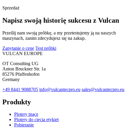
Sprzedaż
Napisz swoją historię sukcesu z Vulcan
Prześlij nam swoją próbkę, a my przetestujemy ją na naszych
maszynach, zanim zdecydujesz się na zakup.
Zapytanie o cenę
Test próbki
VULCAN
EUROPE
OT Consulting UG
Anton Bruckner Str. 1a
85276 Pfaffenhofen
Germany
+49 8441 9088705
info@vulcantecpro.eu
sales@vulcantecpro.eu
Produkty
Plotery tnące
Plotery do cięcia etykiet
Pobieranie