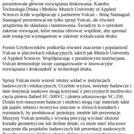
prezentowała głównie rozwiązania drukowania. Katedra
Technologii Druku i Mediów Munich University of Applied
Sciences ściśle współpracuje z partnerem Vulcan – firmą Stamagraf.
Stamagraf prezentował nie tylko sprzęt Vulcan, ale również
urządzenia do składania i laminowania. Świadczy to o szerokim
zakresie rozwiązań, które można oferować wspólnie, aby sprostać
stale rosnącym wymaganiom w zakresie wykańczania druku.
Forum Użytkowników podkreśla również znaczenie i popularność
Vulcan w placówkach edukacyjnych, takich jak Munich University
of Applied Sciences. Współpracując z prestiżowymi instytucjami,
Vulcan demonstruje swoje zaangażowanie w innowacyjne
rozwiązania i doskonałość w technologii druku.
Sprzęt Vulcan może wnosić istotny wkład w instytucjach
badawczych i edukacyjnych. Uczelnie wyższe, instytuty badawcze i
inne instytucje naukowe mogą korzystać z precyzyjnych możliwości
cięcia plotera flatbed FC-500VC i plotera arkuszowego SC-350.
Dzięki tym maszynom badacze i studenci mogą ciąć materiały takie
jak papier, tektura i tworzywa sztuczne w różnych kształtach i
rozmiarach, by produkować prototypy, modele lub prezentacje.
Maszyny Vulcan potrafią z wysoką precyzją wycinać złożone
kształty geometryczne lub drobne detale, co może mieć kluczowe
znaczenie dla projektów badawczych lub prezentacji naukowych.