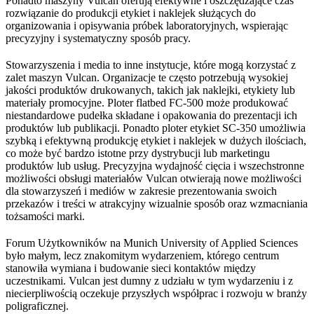
Ponadto maszyny Vulcan oferują efektywne i oszczędzające czas
rozwiązanie do produkcji etykiet i naklejek służących do
organizowania i opisywania próbek laboratoryjnych, wspierając
precyzyjny i systematyczny sposób pracy.
Stowarzyszenia i media to inne instytucje, które mogą korzystać z
zalet maszyn Vulcan. Organizacje te często potrzebują wysokiej
jakości produktów drukowanych, takich jak naklejki, etykiety lub
materiały promocyjne. Ploter flatbed FC-500 może produkować
niestandardowe pudełka składane i opakowania do prezentacji ich
produktów lub publikacji. Ponadto ploter etykiet SC-350 umożliwia
szybką i efektywną produkcję etykiet i naklejek w dużych ilościach,
co może być bardzo istotne przy dystrybucji lub marketingu
produktów lub usług. Precyzyjna wydajność cięcia i wszechstronne
możliwości obsługi materiałów Vulcan otwierają nowe możliwości
dla stowarzyszeń i mediów w zakresie prezentowania swoich
przekazów i treści w atrakcyjny wizualnie sposób oraz wzmacniania
tożsamości marki.
Forum Użytkowników na Munich University of Applied Sciences
było małym, lecz znakomitym wydarzeniem, którego centrum
stanowiła wymiana i budowanie sieci kontaktów między
uczestnikami. Vulcan jest dumny z udziału w tym wydarzeniu i z
niecierpliwością oczekuje przyszłych współprac i rozwoju w branży
poligraficznej.