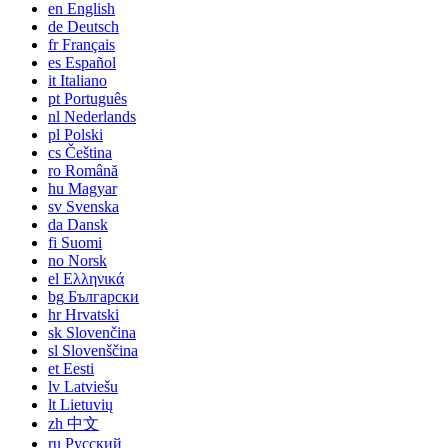
en
English
de
Deutsch
fr
Français
es
Español
it
Italiano
pt
Português
nl
Nederlands
pl
Polski
cs
Čeština
ro
Română
hu
Magyar
sv
Svenska
da
Dansk
fi
Suomi
no
Norsk
el
Ελληνικά
bg
Български
hr
Hrvatski
sk
Slovenčina
sl
Slovenščina
et
Eesti
lv
Latviešu
lt
Lietuvių
zh
中文
ru
Русский