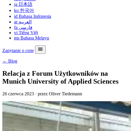
ja
日本語
ko
한국어
id
Bahasa Indonesia
ar
العربية
fa
فارسی
vi
Tiếng Việt
ms
Bahasa Melayu
Zapytanie o cenę
← Blog
Relacja z Forum Użytkowników na
Munich University of Applied Sciences
26 czerwca 2023
·
przez Oliver Tiedemann