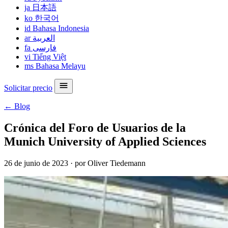
ja
日本語
ko
한국어
id
Bahasa Indonesia
ar
العربية
fa
فارسی
vi
Tiếng Việt
ms
Bahasa Melayu
Solicitar precio
← Blog
Crónica del Foro de Usuarios de la
Munich University of Applied Sciences
26 de junio de 2023
·
por Oliver Tiedemann