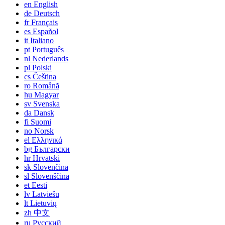
en
English
de
Deutsch
fr
Français
es
Español
it
Italiano
pt
Português
nl
Nederlands
pl
Polski
cs
Čeština
ro
Română
hu
Magyar
sv
Svenska
da
Dansk
fi
Suomi
no
Norsk
el
Ελληνικά
bg
Български
hr
Hrvatski
sk
Slovenčina
sl
Slovenščina
et
Eesti
lv
Latviešu
lt
Lietuvių
zh
中文
ru
Русский