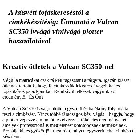
A húsvéti tojáskereséstől a
címkékészítésig: Útmutató a Vulcan
SC350 ívvágó vinilvágó plotter
használatával
Kreatív ötletek a Vulcan SC350-nel
Végül a matricákat csak rá kell ragasztani a tárgyra. Igazán klassz
ötletnek tartottuk, hogy felcímkézzük lekváros üvegeinket és
tojáslikőrös palackjainkat. Rendkívül lelkesek vagyunk az
eredménytől. És Ön?
A
Vulcan SC350 ívvágó plotter
egyszerű és hatékony folyamattá
teszi a címkézést. Nincs többé fáradságos kézi vágás – hagyja, hogy
a plotter végezze a munkát, és élvezze a tökéletes eredményeket,
amelyek professzionális megjelenést kölcsönöznek termékeinek.
Próbálja ki, és győződjön meg róla, milyen egyszerű lehet címkéket
készíteni.