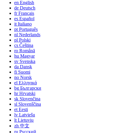
en
English
de
Deutsch
fr
Français
es
Español
it
Italiano
pt
Português
nl
Nederlands
pl
Polski
cs
Čeština
ro
Română
hu
Magyar
sv
Svenska
da
Dansk
fi
Suomi
no
Norsk
el
Ελληνικά
bg
Български
hr
Hrvatski
sk
Slovenčina
sl
Slovenščina
et
Eesti
lv
Latviešu
lt
Lietuvių
zh
中文
ru
Русский