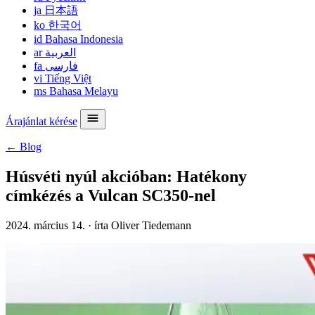
ja
日本語
ko
한국어
id
Bahasa Indonesia
ar
العربية
fa
فارسی
vi
Tiếng Việt
ms
Bahasa Melayu
Árajánlat kérése
← Blog
Húsvéti nyúl akcióban: Hatékony
címkézés a Vulcan SC350-nel
2024. március 14.
·
írta Oliver Tiedemann