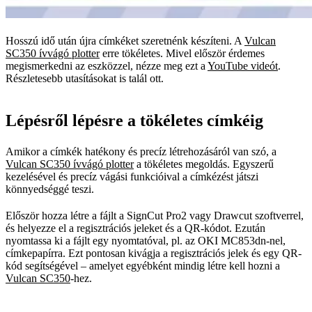
Hosszú idő után újra címkéket szeretnénk készíteni. A
Vulcan
SC350 ívvágó plotter
erre tökéletes. Mivel először érdemes
megismerkedni az eszközzel, nézze meg ezt a
YouTube videót
.
Részletesebb utasításokat is talál ott.
Lépésről lépésre a tökéletes címkéig
Amikor a címkék hatékony és precíz létrehozásáról van szó, a
Vulcan SC350 ívvágó plotter
a tökéletes megoldás. Egyszerű
kezelésével és precíz vágási funkcióival a címkézést játszi
könnyedséggé teszi.
Először hozza létre a fájlt a SignCut Pro2 vagy Drawcut szoftverrel,
és helyezze el a regisztrációs jeleket és a QR-kódot. Ezután
nyomtassa ki a fájlt egy nyomtatóval, pl. az OKI MC853dn-nel,
címkepapírra. Ezt pontosan kivágja a regisztrációs jelek és egy QR-
kód segítségével – amelyet egyébként mindig létre kell hozni a
Vulcan SC350
-hez.