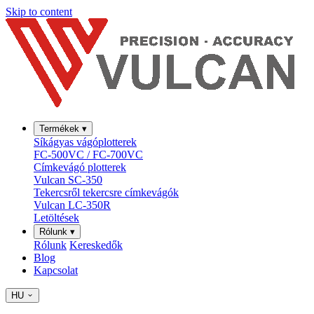
Skip to content
Termékek
▾
Síkágyas vágóplotterek
FC-500VC / FC-700VC
Címkevágó plotterek
Vulcan SC-350
Tekercsről tekercsre címkevágók
Vulcan LC-350R
Letöltések
Rólunk
▾
Rólunk
Kereskedők
Blog
Kapcsolat
HU