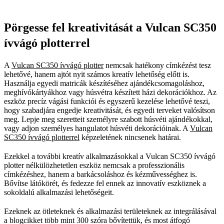
Pörgesse fel kreativitását a Vulcan SC350
ívvágó plotterrel
A
Vulcan SC350 ívvágó plotter
nemcsak hatékony címkézést tesz
lehetővé, hanem ajtót nyit számos kreatív lehetőség előtt is.
Használja egyedi matricák készítéséhez ajándékcsomagoláshoz,
meghívókártyákhoz vagy húsvétra készített házi dekorációkhoz. Az
eszköz precíz vágási funkciói és egyszerű kezelése lehetővé teszi,
hogy szabadjára engedje kreativitását, és egyedi terveket valósítson
meg. Lepje meg szeretteit személyre szabott húsvéti ajándékokkal,
vagy adjon személyes hangulatot húsvéti dekorációinak. A
Vulcan
SC350 ívvágó plotterrel
képzeletének nincsenek határai.
Ezekkel a további kreatív alkalmazásokkal a Vulcan SC350 ívvágó
plotter nélkülözhetetlen eszköz nemcsak a professzionális
címkézéshez, hanem a barkácsoláshoz és kézművességhez is.
Bővítse látókörét, és fedezze fel ennek az innovatív eszköznek a
sokoldalú alkalmazási lehetőségeit.
Ezeknek az ötleteknek és alkalmazási területeknek az integrálásával
a blogcikket több mint 300 szóra bővítettük, és most átfogó