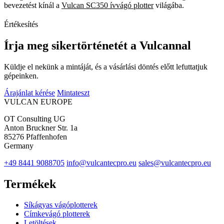
bevezetést kínál a
Vulcan SC350 ívvágó plotter
világába.
Értékesítés
Írja meg sikertörténetét a Vulcannal
Küldje el nekünk a mintáját, és a vásárlási döntés előtt lefuttatjuk
gépeinken.
Árajánlat kérése
Mintateszt
VULCAN
EUROPE
OT Consulting UG
Anton Bruckner Str. 1a
85276 Pfaffenhofen
Germany
+49 8441 9088705
info@vulcantecpro.eu
sales@vulcantecpro.eu
Termékek
Síkágyas vágóplotterek
Címkevágó plotterek
Letöltések