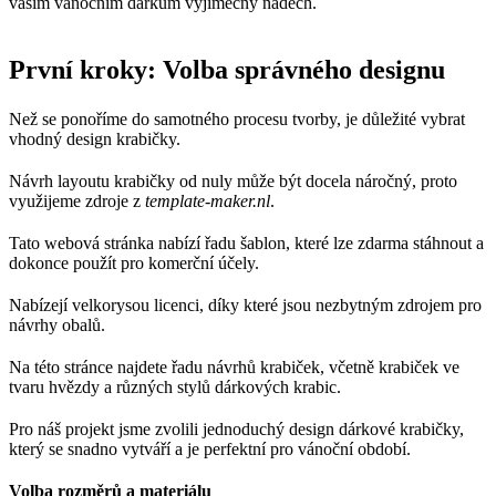
vašim vánočním dárkům výjimečný nádech.
První kroky: Volba správného designu
Než se ponoříme do samotného procesu tvorby, je důležité vybrat
vhodný design krabičky.
Návrh layoutu krabičky od nuly může být docela náročný, proto
využijeme zdroje z
template-maker.nl
.
Tato webová stránka nabízí řadu šablon, které lze zdarma stáhnout a
dokonce použít pro komerční účely.
Nabízejí velkorysou licenci, díky které jsou nezbytným zdrojem pro
návrhy obalů.
Na této stránce najdete řadu návrhů krabiček, včetně krabiček ve
tvaru hvězdy a různých stylů dárkových krabic.
Pro náš projekt jsme zvolili jednoduchý design dárkové krabičky,
který se snadno vytváří a je perfektní pro vánoční období.
Volba rozměrů a materiálu