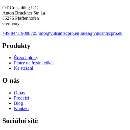
OT Consulting UG
Anton Bruckner Str. 1a
85276 Pfaffenhofen
Germany
+49 8441 9088705
info@vulcantecpro.eu
sales@vulcantecpro.eu
Produkty
Řezací plotry
Plotry na řezání etiket
Ke stažení
O nás
O nás
Prodejci
Blog
Kontakt
Sociální sítě