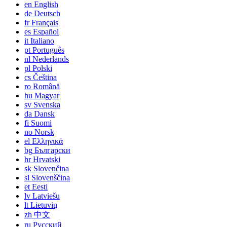
en
English
de
Deutsch
fr
Français
es
Español
it
Italiano
pt
Português
nl
Nederlands
pl
Polski
cs
Čeština
ro
Română
hu
Magyar
sv
Svenska
da
Dansk
fi
Suomi
no
Norsk
el
Ελληνικά
bg
Български
hr
Hrvatski
sk
Slovenčina
sl
Slovenščina
et
Eesti
lv
Latviešu
lt
Lietuvių
zh
中文
ru
Русский