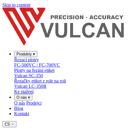
Skip to content
Produkty
▾
Řezací plotry
FC-500VC / FC-700VC
Plotry na řezání etiket
Vulcan SC-350
Řezačky etiket z role na roli
Vulcan LC-350R
Ke stažení
O nás
▾
O nás
Prodejci
Blog
Kontakt
CS