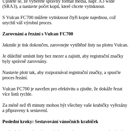
Ujistěte se, že vyberete správný formát média, např. A3 wide
(SRA3), a nastavte počet kopií, které chcete vytisknout.
S Vulcan FC700 můžete vytisknout čtyři kopie najednou, což
urychlí váš výrobní proces.
Zarovnání a řezání s Vulcan FC700
Jakmile je tisk dokončen, zarovnejte vytištěné listy na plotru Vulcan.
Je důležité umístit listy bez mezer a zajistit, aby registrační značky
byly správně zarovnány.
Nastavte plotr tak, aby rozpoznával registrační značky, a spusťte
proces řezání.
Vulcan FC700 je navržen pro efektivitu a zjistíte, že dokáže řezat
více listů rychle.
Za méně než tři minuty mohou být všechny vaše krabičky vyřezány
a připraveny k sestavení.
Poslední kroky: Sestavování vánočních krabiček