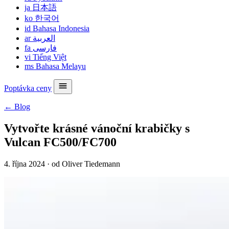
ja
日本語
ko
한국어
id
Bahasa Indonesia
ar
العربية
fa
فارسی
vi
Tiếng Việt
ms
Bahasa Melayu
Poptávka ceny
← Blog
Vytvořte krásné vánoční krabičky s
Vulcan FC500/FC700
4. října 2024
·
od Oliver Tiedemann