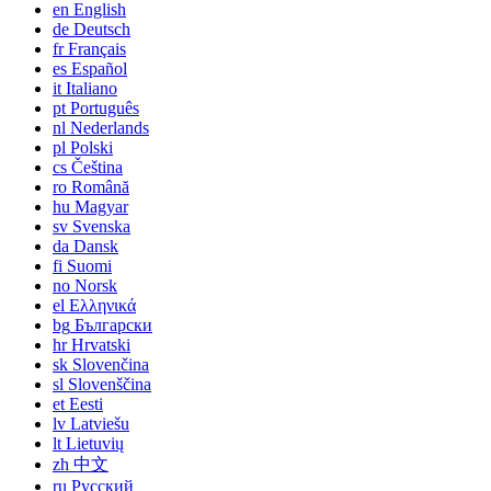
en
English
de
Deutsch
fr
Français
es
Español
it
Italiano
pt
Português
nl
Nederlands
pl
Polski
cs
Čeština
ro
Română
hu
Magyar
sv
Svenska
da
Dansk
fi
Suomi
no
Norsk
el
Ελληνικά
bg
Български
hr
Hrvatski
sk
Slovenčina
sl
Slovenščina
et
Eesti
lv
Latviešu
lt
Lietuvių
zh
中文
ru
Русский