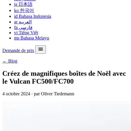
ja
日本語
ko
한국어
id
Bahasa Indonesia
ar
العربية
fa
فارسی
vi
Tiếng Việt
ms
Bahasa Melayu
Demande de prix
← Blog
Créez de magnifiques boîtes de Noël avec
le Vulcan FC500/FC700
4 octobre 2024
·
par Oliver Tiedemann