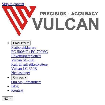
Skip to content
Produkter
▾
Flatbordskjærere
FC-500VC / FC-700VC
Etikettskjæreplotters
Vulcan SC-350
Rull-til-rull etikettkuttere
Vulcan LC-350R
Nedlastinger
Om oss
▾
Om oss
Forhandlere
Blog
Kontakt
NO