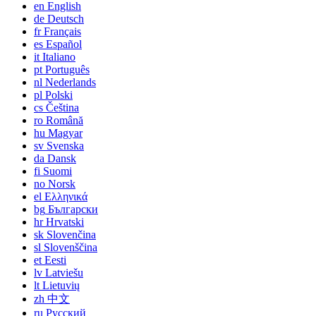
en
English
de
Deutsch
fr
Français
es
Español
it
Italiano
pt
Português
nl
Nederlands
pl
Polski
cs
Čeština
ro
Română
hu
Magyar
sv
Svenska
da
Dansk
fi
Suomi
no
Norsk
el
Ελληνικά
bg
Български
hr
Hrvatski
sk
Slovenčina
sl
Slovenščina
et
Eesti
lv
Latviešu
lt
Lietuvių
zh
中文
ru
Русский