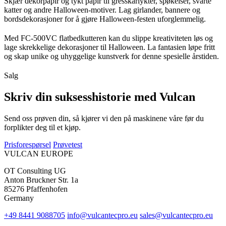
Skjær dekorpapir og tykt papir til gresskarlykter, spøkelser, svarte
katter og andre Halloween-motiver. Lag girlander, bannere og
bordsdekorasjoner for å gjøre Halloween-festen uforglemmelig.
Med FC-500VC flatbedkutteren kan du slippe kreativiteten løs og
lage skrekkelige dekorasjoner til Halloween. La fantasien løpe fritt
og skap unike og uhyggelige kunstverk for denne spesielle årstiden.
Salg
Skriv din suksesshistorie med Vulcan
Send oss prøven din, så kjører vi den på maskinene våre før du
forplikter deg til et kjøp.
Prisforespørsel
Prøvetest
VULCAN
EUROPE
OT Consulting UG
Anton Bruckner Str. 1a
85276 Pfaffenhofen
Germany
+49 8441 9088705
info@vulcantecpro.eu
sales@vulcantecpro.eu