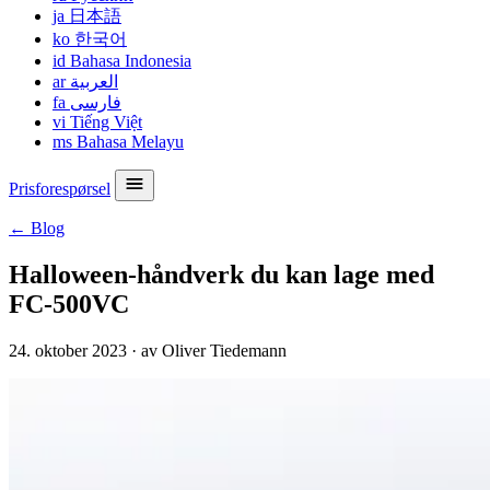
ja
日本語
ko
한국어
id
Bahasa Indonesia
ar
العربية
fa
فارسی
vi
Tiếng Việt
ms
Bahasa Melayu
Prisforespørsel
← Blog
Halloween-håndverk du kan lage med
FC-500VC
24. oktober 2023
·
av Oliver Tiedemann