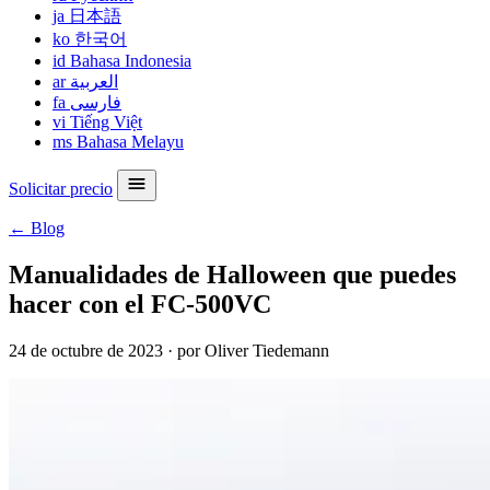
ja
日本語
ko
한국어
id
Bahasa Indonesia
ar
العربية
fa
فارسی
vi
Tiếng Việt
ms
Bahasa Melayu
Solicitar precio
← Blog
Manualidades de Halloween que puedes
hacer con el FC-500VC
24 de octubre de 2023
·
por Oliver Tiedemann