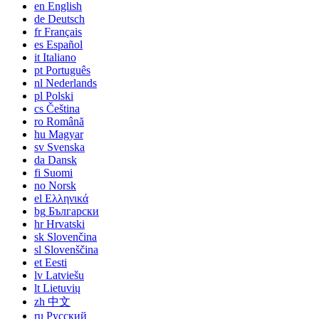
en
English
de
Deutsch
fr
Français
es
Español
it
Italiano
pt
Português
nl
Nederlands
pl
Polski
cs
Čeština
ro
Română
hu
Magyar
sv
Svenska
da
Dansk
fi
Suomi
no
Norsk
el
Ελληνικά
bg
Български
hr
Hrvatski
sk
Slovenčina
sl
Slovenščina
et
Eesti
lv
Latviešu
lt
Lietuvių
zh
中文
ru
Русский