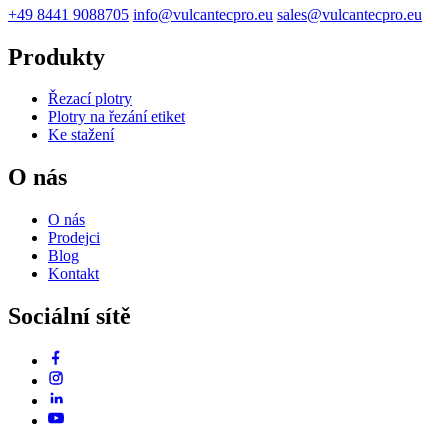
+49 8441 9088705
info@vulcantecpro.eu
sales@vulcantecpro.eu
Produkty
Řezací plotry
Plotry na řezání etiket
Ke stažení
O nás
O nás
Prodejci
Blog
Kontakt
Sociální sítě