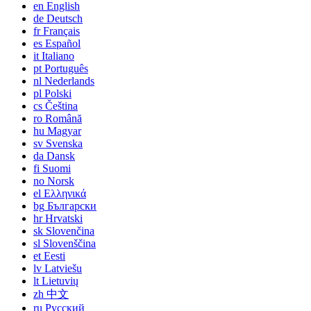
en
English
de
Deutsch
fr
Français
es
Español
it
Italiano
pt
Português
nl
Nederlands
pl
Polski
cs
Čeština
ro
Română
hu
Magyar
sv
Svenska
da
Dansk
fi
Suomi
no
Norsk
el
Ελληνικά
bg
Български
hr
Hrvatski
sk
Slovenčina
sl
Slovenščina
et
Eesti
lv
Latviešu
lt
Lietuvių
zh
中文
ru
Русский