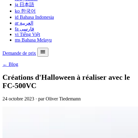
ja
日本語
ko
한국어
id
Bahasa Indonesia
ar
العربية
fa
فارسی
vi
Tiếng Việt
ms
Bahasa Melayu
Demande de prix
← Blog
Créations d'Halloween à réaliser avec le
FC-500VC
24 octobre 2023
·
par Oliver Tiedemann