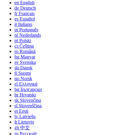
en
English
de
Deutsch
fr
Français
es
Español
it
Italiano
pt
Português
nl
Nederlands
pl
Polski
cs
Čeština
ro
Română
hu
Magyar
sv
Svenska
da
Dansk
fi
Suomi
no
Norsk
el
Ελληνικά
bg
Български
hr
Hrvatski
sk
Slovenčina
sl
Slovenščina
et
Eesti
lv
Latviešu
lt
Lietuvių
zh
中文
ru
Русский