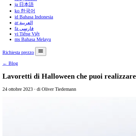
ja
日本語
ko
한국어
id
Bahasa Indonesia
ar
العربية
fa
فارسی
vi
Tiếng Việt
ms
Bahasa Melayu
Richiesta prezzo
← Blog
Lavoretti di Halloween che puoi realizza
24 ottobre 2023
·
di Oliver Tiedemann