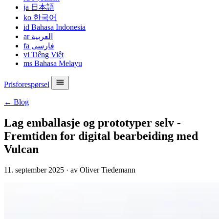
ja
日本語
ko
한국어
id
Bahasa Indonesia
ar
العربية
fa
فارسی
vi
Tiếng Việt
ms
Bahasa Melayu
Prisforespørsel
← Blog
Lag emballasje og prototyper selv -
Fremtiden for digital bearbeiding med
Vulcan
11. september 2025
·
av Oliver Tiedemann