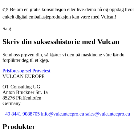
👉 Be om en gratis konsultasjon eller live-demo nå og oppdag hvor
enkelt digital emballasjeproduksjon kan være med Vulcan!
Salg
Skriv din suksesshistorie med Vulcan
Send oss prøven din, så kjører vi den på maskinene våre før du
forplikter deg til et kjøp.
Prisforespørsel
Prøvetest
VULCAN
EUROPE
OT Consulting UG
Anton Bruckner Str. 1a
85276 Pfaffenhofen
Germany
+49 8441 9088705
info@vulcantecpro.eu
sales@vulcantecpro.eu
Produkter