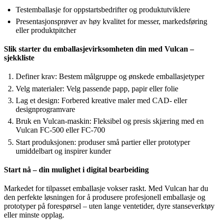
Testemballasje for oppstartsbedrifter og produktutviklere
Presentasjonsprøver av høy kvalitet for messer, markedsføring
eller produktpitcher
Slik starter du emballasjevirksomheten din med Vulcan –
sjekkliste
Definer krav: Bestem målgruppe og ønskede emballasjetyper
Velg materialer: Velg passende papp, papir eller folie
Lag et design: Forbered kreative maler med CAD- eller
designprogramvare
Bruk en Vulcan-maskin: Fleksibel og presis skjæring med en
Vulcan FC-500 eller FC-700
Start produksjonen: produser små partier eller prototyper
umiddelbart og inspirer kunder
Start nå – din mulighet i digital bearbeiding
Markedet for tilpasset emballasje vokser raskt. Med Vulcan har du
den perfekte løsningen for å produsere profesjonell emballasje og
prototyper på forespørsel – uten lange ventetider, dyre stanseverktøy
eller minste opplag.