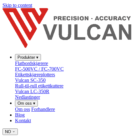
Skip to content
Produkter
▾
Flatbordskjærere
FC-500VC / FC-700VC
Etikettskjæreplotters
Vulcan SC-350
Rull-til-rull etikettkuttere
Vulcan LC-350R
Nedlastinger
Om oss
▾
Om oss
Forhandlere
Blog
Kontakt
NO