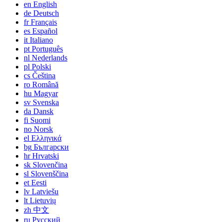
en
English
de
Deutsch
fr
Français
es
Español
it
Italiano
pt
Português
nl
Nederlands
pl
Polski
cs
Čeština
ro
Română
hu
Magyar
sv
Svenska
da
Dansk
fi
Suomi
no
Norsk
el
Ελληνικά
bg
Български
hr
Hrvatski
sk
Slovenčina
sl
Slovenščina
et
Eesti
lv
Latviešu
lt
Lietuvių
zh
中文
ru
Русский