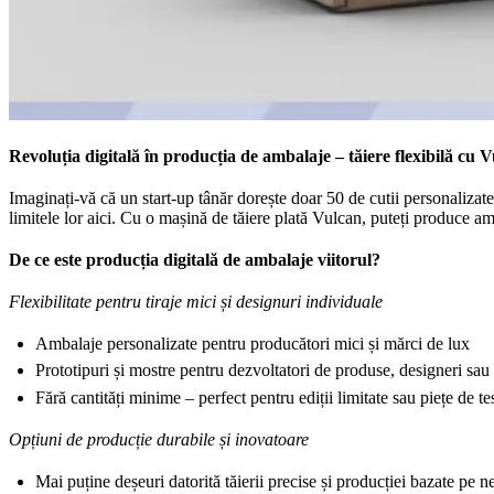
Revoluția digitală în producția de ambalaje – tăiere flexibilă cu 
Imaginați-vă că un start-up tânăr dorește doar 50 de cutii personalizate 
limitele lor aici. Cu o mașină de tăiere plată Vulcan, puteți produce amba
De ce este producția digitală de ambalaje viitorul?
Flexibilitate pentru tiraje mici și designuri individuale
Ambalaje personalizate pentru producători mici și mărci de lux
Prototipuri și mostre pentru dezvoltatori de produse, designeri sau 
Fără cantități minime – perfect pentru ediții limitate sau piețe de te
Opțiuni de producție durabile și inovatoare
Mai puține deșeuri datorită tăierii precise și producției bazate pe n