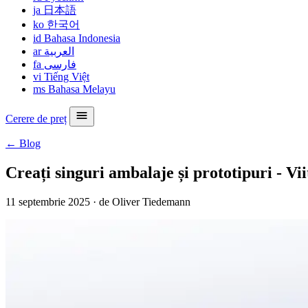
ja
日本語
ko
한국어
id
Bahasa Indonesia
ar
العربية
fa
فارسی
vi
Tiếng Việt
ms
Bahasa Melayu
Cerere de preț
← Blog
Creați singuri ambalaje și prototipuri - Vii
11 septembrie 2025
·
de Oliver Tiedemann