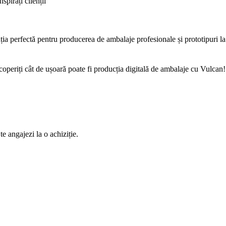
spirați clienții
ia perfectă pentru producerea de ambalaje profesionale și prototipuri la 
scoperiți cât de ușoară poate fi producția digitală de ambalaje cu Vulcan!
te angajezi la o achiziție.