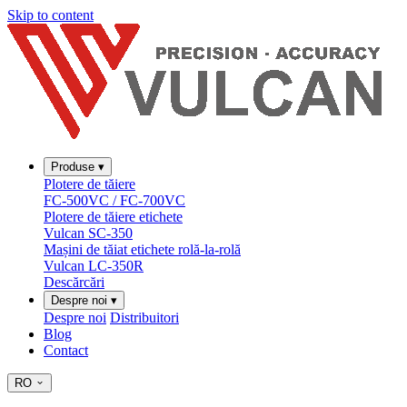
Skip to content
Produse
▾
Plotere de tăiere
FC-500VC / FC-700VC
Plotere de tăiere etichete
Vulcan SC-350
Mașini de tăiat etichete rolă-la-rolă
Vulcan LC-350R
Descărcări
Despre noi
▾
Despre noi
Distribuitori
Blog
Contact
RO