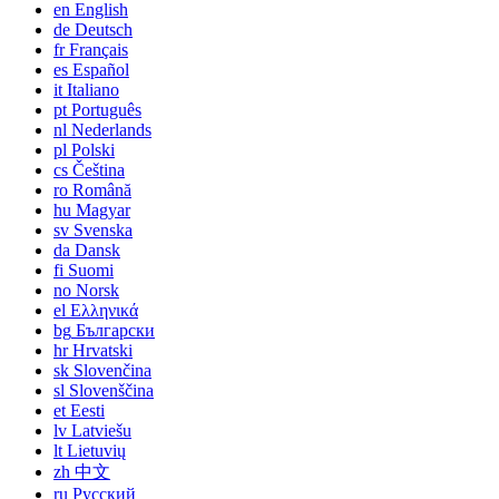
en
English
de
Deutsch
fr
Français
es
Español
it
Italiano
pt
Português
nl
Nederlands
pl
Polski
cs
Čeština
ro
Română
hu
Magyar
sv
Svenska
da
Dansk
fi
Suomi
no
Norsk
el
Ελληνικά
bg
Български
hr
Hrvatski
sk
Slovenčina
sl
Slovenščina
et
Eesti
lv
Latviešu
lt
Lietuvių
zh
中文
ru
Русский