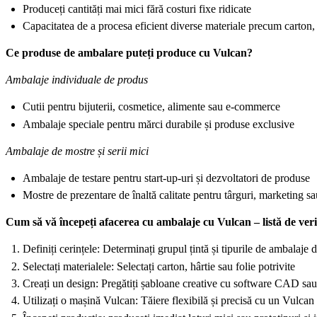
Produceți cantități mai mici fără costuri fixe ridicate
Capacitatea de a procesa eficient diverse materiale precum carton, f
Ce produse de ambalare puteți produce cu Vulcan?
Ambalaje individuale de produs
Cutii pentru bijuterii, cosmetice, alimente sau e-commerce
Ambalaje speciale pentru mărci durabile și produse exclusive
Ambalaje de mostre și serii mici
Ambalaje de testare pentru start-up-uri și dezvoltatori de produse
Mostre de prezentare de înaltă calitate pentru târguri, marketing s
Cum să vă începeți afacerea cu ambalaje cu Vulcan – listă de veri
Definiți cerințele: Determinați grupul țintă și tipurile de ambalaje d
Selectați materialele: Selectați carton, hârtie sau folie potrivite
Creați un design: Pregătiți șabloane creative cu software CAD sau
Utilizați o mașină Vulcan: Tăiere flexibilă și precisă cu un Vulc