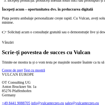
Începeți producția: produceți imediat loturi mici sau prototipuri și in
Începeți acum – oportunitatea dvs. în prelucrarea digitală
Piața pentru ambalaje personalizate crește rapid. Cu Vulcan, aveți soluț
minime.
👉 Solicitați acum o consultație gratuită sau o demonstrație live și de
Vânzări
Scrie-ți povestea de succes cu Vulcan
Trimite-ne mostra ta și o vom testa pe mașinile noastre înainte ca tu să 
Cerere de preț
Test cu mostră
VULCAN
EUROPE
OT Consulting UG
Anton Bruckner Str. 1a
85276 Pfaffenhofen
Germany
+49 8441 9088705
info@vulcantecpro.eu
sales@vulcantecpro.eu