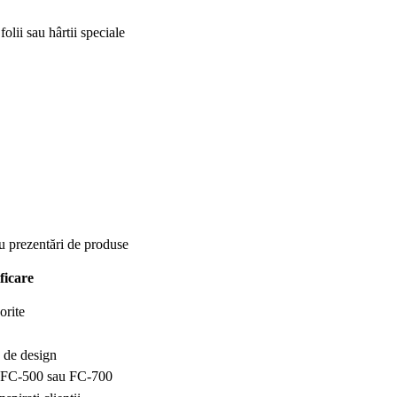
olii sau hârtii speciale
au prezentări de produse
ficare
orite
 de design
an FC-500 sau FC-700