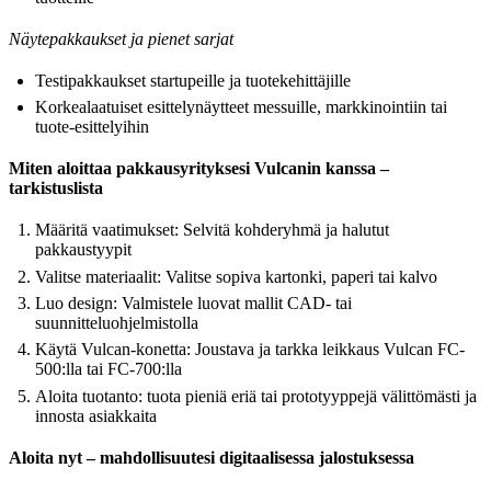
Näytepakkaukset ja pienet sarjat
Testipakkaukset startupeille ja tuotekehittäjille
Korkealaatuiset esittelynäytteet messuille, markkinointiin tai
tuote-esittelyihin
Miten aloittaa pakkausyrityksesi Vulcanin kanssa –
tarkistuslista
Määritä vaatimukset: Selvitä kohderyhmä ja halutut
pakkaustyypit
Valitse materiaalit: Valitse sopiva kartonki, paperi tai kalvo
Luo design: Valmistele luovat mallit CAD- tai
suunnitteluohjelmistolla
Käytä Vulcan-konetta: Joustava ja tarkka leikkaus Vulcan FC-
500:lla tai FC-700:lla
Aloita tuotanto: tuota pieniä eriä tai prototyyppejä välittömästi ja
innosta asiakkaita
Aloita nyt – mahdollisuutesi digitaalisessa jalostuksessa