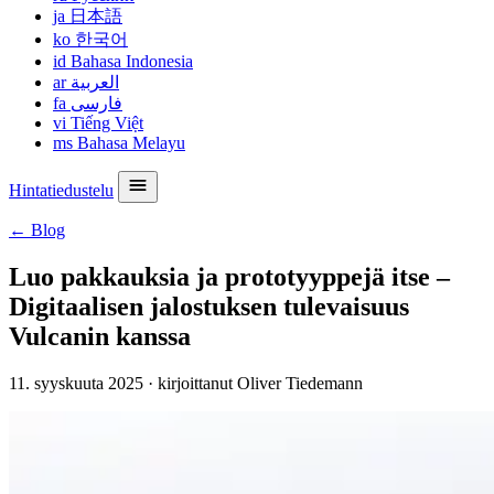
ja
日本語
ko
한국어
id
Bahasa Indonesia
ar
العربية
fa
فارسی
vi
Tiếng Việt
ms
Bahasa Melayu
Hintatiedustelu
← Blog
Luo pakkauksia ja prototyyppejä itse –
Digitaalisen jalostuksen tulevaisuus
Vulcanin kanssa
11. syyskuuta 2025
·
kirjoittanut Oliver Tiedemann