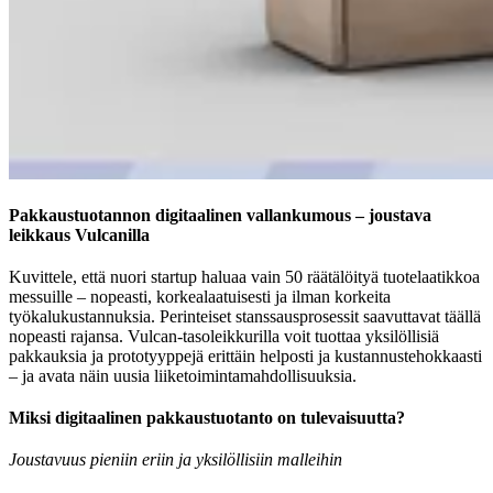
Pakkaustuotannon digitaalinen vallankumous – joustava
leikkaus Vulcanilla
Kuvittele, että nuori startup haluaa vain 50 räätälöityä tuotelaatikkoa
messuille – nopeasti, korkealaatuisesti ja ilman korkeita
työkalukustannuksia. Perinteiset stanssausprosessit saavuttavat täällä
nopeasti rajansa. Vulcan-tasoleikkurilla voit tuottaa yksilöllisiä
pakkauksia ja prototyyppejä erittäin helposti ja kustannustehokkaasti
– ja avata näin uusia liiketoimintamahdollisuuksia.
Miksi digitaalinen pakkaustuotanto on tulevaisuutta?
Joustavuus pieniin eriin ja yksilöllisiin malleihin