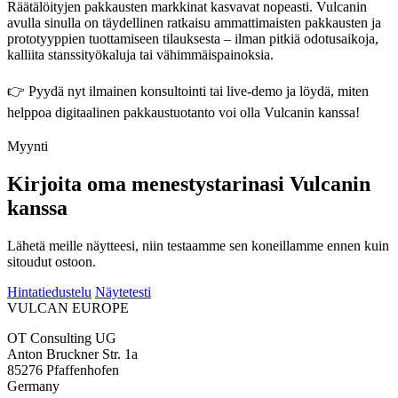
Räätälöityjen pakkausten markkinat kasvavat nopeasti. Vulcanin
avulla sinulla on täydellinen ratkaisu ammattimaisten pakkausten ja
prototyyppien tuottamiseen tilauksesta – ilman pitkiä odotusaikoja,
kalliita stanssityökaluja tai vähimmäispainoksia.
👉 Pyydä nyt ilmainen konsultointi tai live-demo ja löydä, miten
helppoa digitaalinen pakkaustuotanto voi olla Vulcanin kanssa!
Myynti
Kirjoita oma menestystarinasi Vulcanin
kanssa
Lähetä meille näytteesi, niin testaamme sen koneillamme ennen kuin
sitoudut ostoon.
Hintatiedustelu
Näytetesti
VULCAN
EUROPE
OT Consulting UG
Anton Bruckner Str. 1a
85276 Pfaffenhofen
Germany