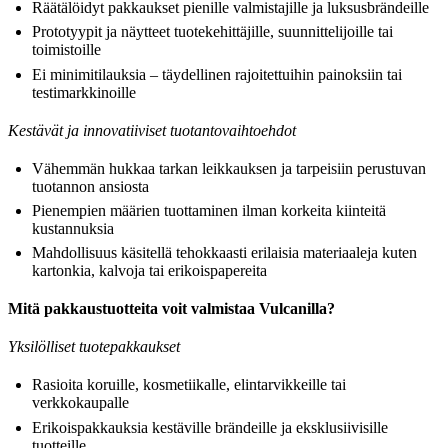
Räätälöidyt pakkaukset pienille valmistajille ja luksusbrändeille
Prototyypit ja näytteet tuotekehittäjille, suunnittelijoille tai
toimistoille
Ei minimitilauksia – täydellinen rajoitettuihin painoksiin tai
testimarkkinoille
Kestävät ja innovatiiviset tuotantovaihtoehdot
Vähemmän hukkaa tarkan leikkauksen ja tarpeisiin perustuvan
tuotannon ansiosta
Pienempien määrien tuottaminen ilman korkeita kiinteitä
kustannuksia
Mahdollisuus käsitellä tehokkaasti erilaisia materiaaleja kuten
kartonkia, kalvoja tai erikoispapereita
Mitä pakkaustuotteita voit valmistaa Vulcanilla?
Yksilölliset tuotepakkaukset
Rasioita koruille, kosmetiikalle, elintarvikkeille tai
verkkokaupalle
Erikoispakkauksia kestäville brändeille ja eksklusiivisille
tuotteille