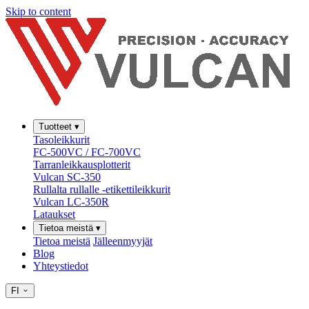
Skip to content
Tuotteet
▾
Tasoleikkurit
FC-500VC / FC-700VC
Tarranleikkausplotterit
Vulcan SC-350
Rullalta rullalle -etikettileikkurit
Vulcan LC-350R
Lataukset
Tietoa meistä
▾
Tietoa meistä
Jälleenmyyjät
Blog
Yhteystiedot
FI