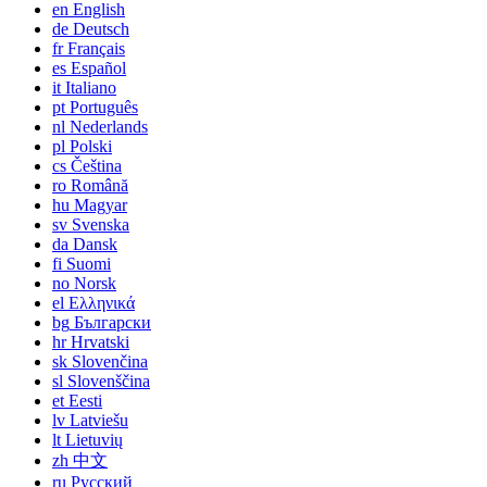
en
English
de
Deutsch
fr
Français
es
Español
it
Italiano
pt
Português
nl
Nederlands
pl
Polski
cs
Čeština
ro
Română
hu
Magyar
sv
Svenska
da
Dansk
fi
Suomi
no
Norsk
el
Ελληνικά
bg
Български
hr
Hrvatski
sk
Slovenčina
sl
Slovenščina
et
Eesti
lv
Latviešu
lt
Lietuvių
zh
中文
ru
Русский