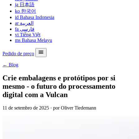
ja
日本語
ko
한국어
id
Bahasa Indonesia
ar
العربية
fa
فارسی
vi
Tiếng Việt
ms
Bahasa Melayu
Pedido de preço
← Blog
Crie embalagens e protótipos por si
mesmo - o futuro do processamento
digital com a Vulcan
11 de setembro de 2025
·
por Oliver Tiedemann