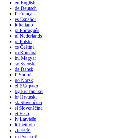
en
English
de
Deutsch
fr
Français
es
Español
it
Italiano
pt
Português
nl
Nederlands
pl
Polski
cs
Čeština
ro
Română
hu
Magyar
sv
Svenska
da
Dansk
fi
Suomi
no
Norsk
el
Ελληνικά
bg
Български
hr
Hrvatski
sk
Slovenčina
sl
Slovenščina
et
Eesti
lv
Latviešu
lt
Lietuvių
zh
中文
ru
Русский