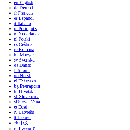
en
English
de
Deutsch
fr
Français
es
Español
it
Italiano
pt
Português
nl
Nederlands
pl
Polski
cs
Čeština
ro
Română
hu
Magyar
sv
Svenska
da
Dansk
fi
Suomi
no
Norsk
el
Ελληνικά
bg
Български
hr
Hrvatski
sk
Slovenčina
sl
Slovenščina
et
Eesti
lv
Latviešu
lt
Lietuvių
zh
中文
ru
Русский