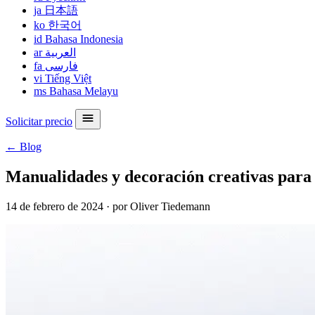
ja
日本語
ko
한국어
id
Bahasa Indonesia
ar
العربية
fa
فارسی
vi
Tiếng Việt
ms
Bahasa Melayu
Solicitar precio
← Blog
Manualidades y decoración creativas para
14 de febrero de 2024
·
por Oliver Tiedemann