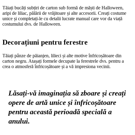
Tăiați bucăți subțiri de carton sub formă de măști de Halloween,
aripi de liliac, pălării de vrăjitoare și alte accesorii. Creați costume
unice și completați-le cu detalii lucrate manual care vor da viață
costumului dvs. de Halloween.
Decorațiuni pentru ferestre
Tăiați pânze de păianjen, lilieci și alte motive înfricoșătoare din
carton negru. Atașați formele decupate la ferestrele dvs. pentru a
crea o atmosferă înfricoșătoare și a vă impresiona vecinii.
Lăsați-vă imaginația să zboare și creați
opere de artă unice și înfricoșătoare
pentru această perioadă specială a
anului.