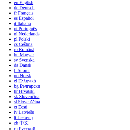
en
English
de
Deutsch
fr
Français
es
Español
it
Italiano
pt
Português
nl
Nederlands
pl
Polski
cs
Čeština
ro
Română
hu
Magyar
sv
Svenska
da
Dansk
fi
Suomi
no
Norsk
el
Ελληνικά
bg
Български
hr
Hrvatski
sk
Slovenčina
sl
Slovenščina
et
Eesti
lv
Latviešu
lt
Lietuvių
zh
中文
ru
Русский