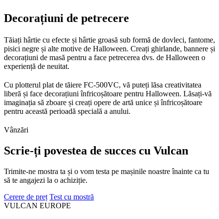
Decorațiuni de petrecere
Tăiați hârtie cu efecte și hârtie groasă sub formă de dovleci, fantome,
pisici negre și alte motive de Halloween. Creați ghirlande, bannere și
decorațiuni de masă pentru a face petrecerea dvs. de Halloween o
experiență de neuitat.
Cu plotterul plat de tăiere FC-500VC, vă puteți lăsa creativitatea
liberă și face decorațiuni înfricoșătoare pentru Halloween. Lăsați-vă
imaginația să zboare și creați opere de artă unice și înfricoșătoare
pentru această perioadă specială a anului.
Vânzări
Scrie-ți povestea de succes cu Vulcan
Trimite-ne mostra ta și o vom testa pe mașinile noastre înainte ca tu
să te angajezi la o achiziție.
Cerere de preț
Test cu mostră
VULCAN
EUROPE