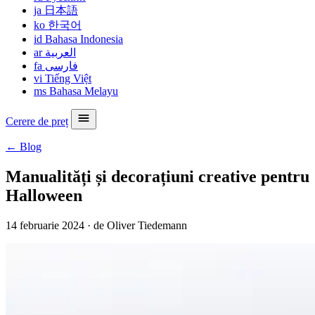
ja
日本語
ko
한국어
id
Bahasa Indonesia
ar
العربية
fa
فارسی
vi
Tiếng Việt
ms
Bahasa Melayu
Cerere de preț
← Blog
Manualități și decorațiuni creative pentru
Halloween
14 februarie 2024
·
de Oliver Tiedemann