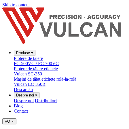
Skip to content
Produse
▾
Plotere de tăiere
FC-500VC / FC-700VC
Plotere de tăiere etichete
Vulcan SC-350
Mașini de tăiat etichete rolă-la-rolă
Vulcan LC-350R
Descărcări
Despre noi
▾
Despre noi
Distribuitori
Blog
Contact
RO