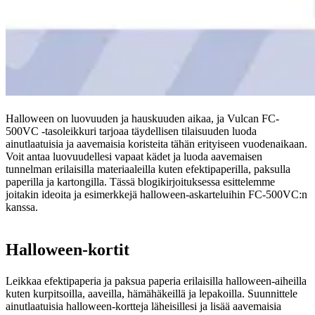
Halloween on luovuuden ja hauskuuden aikaa, ja Vulcan FC-
500VC -tasoleikkuri tarjoaa täydellisen tilaisuuden luoda
ainutlaatuisia ja aavemaisia koristeita tähän erityiseen vuodenaikaan.
Voit antaa luovuudellesi vapaat kädet ja luoda aavemaisen
tunnelman erilaisilla materiaaleilla kuten efektipaperilla, paksulla
paperilla ja kartongilla. Tässä blogikirjoituksessa esittelemme
joitakin ideoita ja esimerkkejä halloween-askarteluihin FC-500VC:n
kanssa.
Halloween-kortit
Leikkaa efektipaperia ja paksua paperia erilaisilla halloween-aiheilla
kuten kurpitsoilla, aaveilla, hämähäkeillä ja lepakoilla. Suunnittele
ainutlaatuisia halloween-kortteja läheisillesi ja lisää aavemaisia