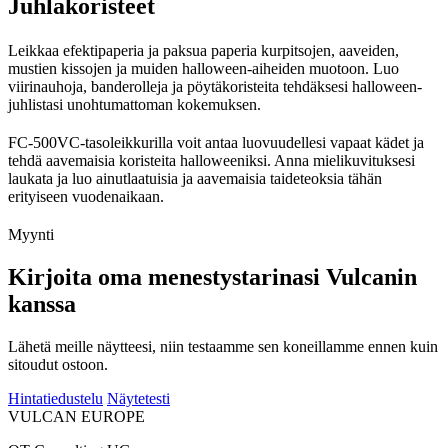
Juhlakoristeet
Leikkaa efektipaperia ja paksua paperia kurpitsojen, aaveiden,
mustien kissojen ja muiden halloween-aiheiden muotoon. Luo
viirinauhoja, banderolleja ja pöytäkoristeita tehdäksesi halloween-
juhlistasi unohtumattoman kokemuksen.
FC-500VC-tasoleikkurilla voit antaa luovuudellesi vapaat kädet ja
tehdä aavemaisia koristeita halloweeniksi. Anna mielikuvituksesi
laukata ja luo ainutlaatuisia ja aavemaisia taideteoksia tähän
erityiseen vuodenaikaan.
Myynti
Kirjoita oma menestystarinasi Vulcanin
kanssa
Lähetä meille näytteesi, niin testaamme sen koneillamme ennen kuin
sitoudut ostoon.
Hintatiedustelu
Näytetesti
VULCAN
EUROPE