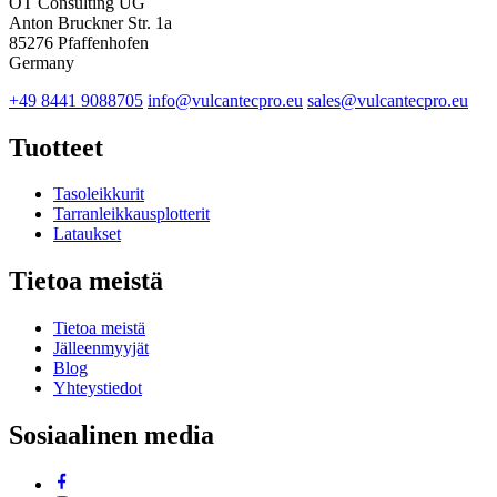
OT Consulting UG
Anton Bruckner Str. 1a
85276 Pfaffenhofen
Germany
+49 8441 9088705
info@vulcantecpro.eu
sales@vulcantecpro.eu
Tuotteet
Tasoleikkurit
Tarranleikkausplotterit
Lataukset
Tietoa meistä
Tietoa meistä
Jälleenmyyjät
Blog
Yhteystiedot
Sosiaalinen media