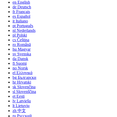
en
English
de
Deutsch
fr
Français
es
Español
it
Italiano
pt
Português
nl
Nederlands
pl
Polski
cs
Čeština
ro
Română
hu
Magyar
sv
Svenska
da
Dansk
fi
Suomi
no
Norsk
el
Ελληνικά
bg
Български
hr
Hrvatski
sk
Slovenčina
sl
Slovenščina
et
Eesti
lv
Latviešu
lt
Lietuvių
zh
中文
ru
Русский