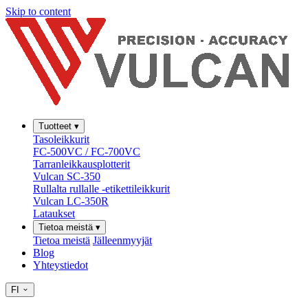
Skip to content
Tuotteet
▾
Tasoleikkurit
FC-500VC / FC-700VC
Tarranleikkausplotterit
Vulcan SC-350
Rullalta rullalle -etikettileikkurit
Vulcan LC-350R
Lataukset
Tietoa meistä
▾
Tietoa meistä
Jälleenmyyjät
Blog
Yhteystiedot
FI