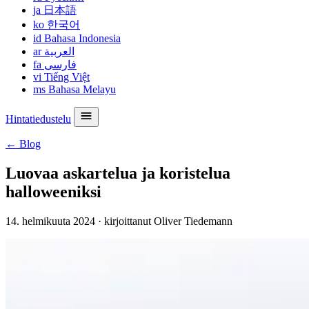
ja
日本語
ko
한국어
id
Bahasa Indonesia
ar
العربية
fa
فارسی
vi
Tiếng Việt
ms
Bahasa Melayu
Hintatiedustelu
← Blog
Luovaa askartelua ja koristelua
halloweeniksi
14. helmikuuta 2024
·
kirjoittanut Oliver Tiedemann