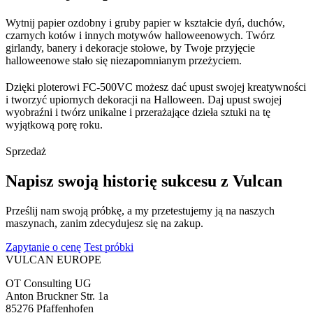
Wytnij papier ozdobny i gruby papier w kształcie dyń, duchów,
czarnych kotów i innych motywów halloweenowych. Twórz
girlandy, banery i dekoracje stołowe, by Twoje przyjęcie
halloweenowe stało się niezapomnianym przeżyciem.
Dzięki ploterowi FC-500VC możesz dać upust swojej kreatywności
i tworzyć upiornych dekoracji na Halloween. Daj upust swojej
wyobraźni i twórz unikalne i przerażające dzieła sztuki na tę
wyjątkową porę roku.
Sprzedaż
Napisz swoją historię sukcesu z Vulcan
Prześlij nam swoją próbkę, a my przetestujemy ją na naszych
maszynach, zanim zdecydujesz się na zakup.
Zapytanie o cenę
Test próbki
VULCAN
EUROPE
OT Consulting UG
Anton Bruckner Str. 1a
85276 Pfaffenhofen