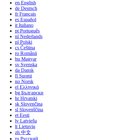
en
English
de
Deutsch
fr
Français
es
Español
it
Italiano
pt
Português
nl
Nederlands
pl
Polski
cs
Čeština
ro
Română
hu
Magyar
sv
Svenska
da
Dansk
fi
Suomi
no
Norsk
el
Ελληνικά
bg
Български
hr
Hrvatski
sk
Slovenčina
sl
Slovenščina
et
Eesti
lv
Latviešu
lt
Lietuvių
zh
中文
ru
Русский