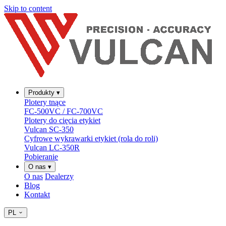
Skip to content
Produkty
▾
Plotery tnące
FC-500VC / FC-700VC
Plotery do cięcia etykiet
Vulcan SC-350
Cyfrowe wykrawarki etykiet (rola do roli)
Vulcan LC-350R
Pobieranie
O nas
▾
O nas
Dealerzy
Blog
Kontakt
PL