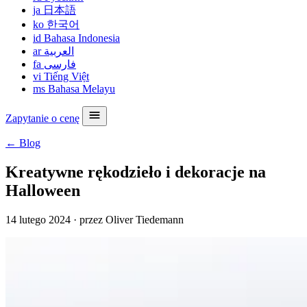
ja
日本語
ko
한국어
id
Bahasa Indonesia
ar
العربية
fa
فارسی
vi
Tiếng Việt
ms
Bahasa Melayu
Zapytanie o cenę
← Blog
Kreatywne rękodzieło i dekoracje na
Halloween
14 lutego 2024
·
przez Oliver Tiedemann