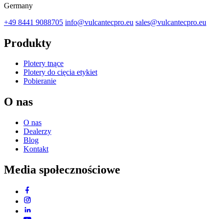
Germany
+49 8441 9088705
info@vulcantecpro.eu
sales@vulcantecpro.eu
Produkty
Plotery tnące
Plotery do cięcia etykiet
Pobieranie
O nas
O nas
Dealerzy
Blog
Kontakt
Media społecznościowe