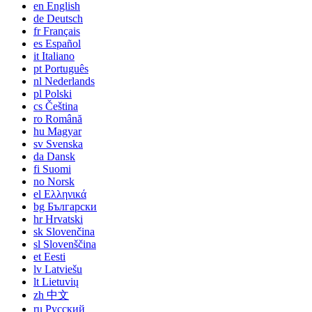
en
English
de
Deutsch
fr
Français
es
Español
it
Italiano
pt
Português
nl
Nederlands
pl
Polski
cs
Čeština
ro
Română
hu
Magyar
sv
Svenska
da
Dansk
fi
Suomi
no
Norsk
el
Ελληνικά
bg
Български
hr
Hrvatski
sk
Slovenčina
sl
Slovenščina
et
Eesti
lv
Latviešu
lt
Lietuvių
zh
中文
ru
Русский