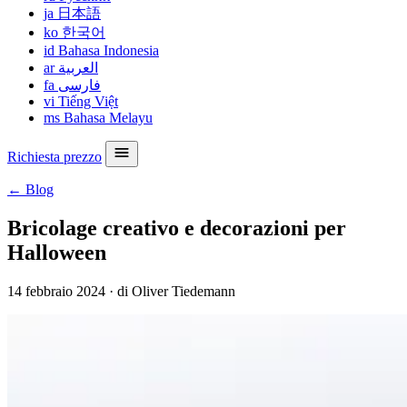
ja
日本語
ko
한국어
id
Bahasa Indonesia
ar
العربية
fa
فارسی
vi
Tiếng Việt
ms
Bahasa Melayu
Richiesta prezzo
← Blog
Bricolage creativo e decorazioni per
Halloween
14 febbraio 2024
·
di Oliver Tiedemann