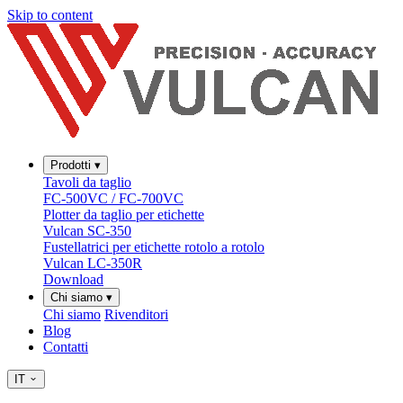
Skip to content
Prodotti
▾
Tavoli da taglio
FC-500VC / FC-700VC
Plotter da taglio per etichette
Vulcan SC-350
Fustellatrici per etichette rotolo a rotolo
Vulcan LC-350R
Download
Chi siamo
▾
Chi siamo
Rivenditori
Blog
Contatti
IT