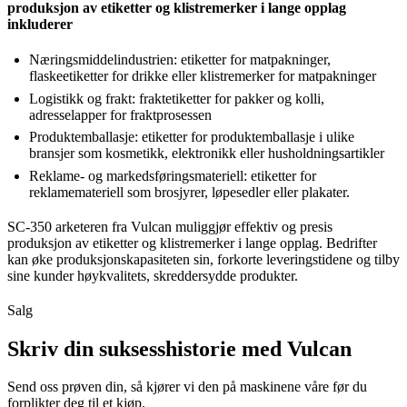
produksjon av etiketter og klistremerker i lange opplag
inkluderer
Næringsmiddelindustrien: etiketter for matpakninger,
flaskeetiketter for drikke eller klistremerker for matpakninger
Logistikk og frakt: fraktetiketter for pakker og kolli,
adresselapper for fraktprosessen
Produktemballasje: etiketter for produktemballasje i ulike
bransjer som kosmetikk, elektronikk eller husholdningsartikler
Reklame- og markedsføringsmateriell: etiketter for
reklamemateriell som brosjyrer, løpesedler eller plakater.
SC-350 arketeren fra Vulcan muliggjør effektiv og presis
produksjon av etiketter og klistremerker i lange opplag. Bedrifter
kan øke produksjonskapasiteten sin, forkorte leveringstidene og tilby
sine kunder høykvalitets, skreddersydde produkter.
Salg
Skriv din suksesshistorie med Vulcan
Send oss prøven din, så kjører vi den på maskinene våre før du
forplikter deg til et kjøp.