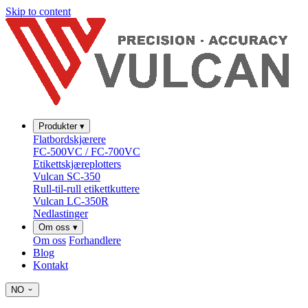
Skip to content
Produkter
▾
Flatbordskjærere
FC-500VC / FC-700VC
Etikettskjæreplotters
Vulcan SC-350
Rull-til-rull etikettkuttere
Vulcan LC-350R
Nedlastinger
Om oss
▾
Om oss
Forhandlere
Blog
Kontakt
NO