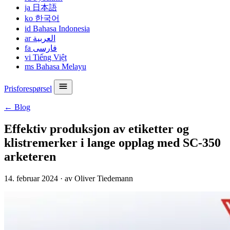
ja
日本語
ko
한국어
id
Bahasa Indonesia
ar
العربية
fa
فارسی
vi
Tiếng Việt
ms
Bahasa Melayu
Prisforespørsel
← Blog
Effektiv produksjon av etiketter og
klistremerker i lange opplag med SC-350
arketeren
14. februar 2024
·
av Oliver Tiedemann