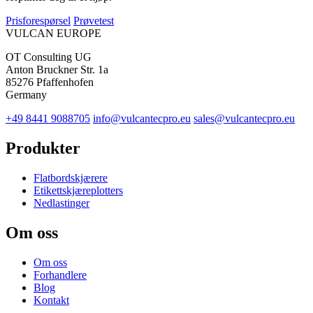
Prisforespørsel
Prøvetest
VULCAN
EUROPE
OT Consulting UG
Anton Bruckner Str. 1a
85276 Pfaffenhofen
Germany
+49 8441 9088705
info@vulcantecpro.eu
sales@vulcantecpro.eu
Produkter
Flatbordskjærere
Etikettskjæreplotters
Nedlastinger
Om oss
Om oss
Forhandlere
Blog
Kontakt