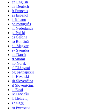
en
English
de
Deutsch
fr
Français
es
Español
it
Italiano
pt
Português
nl
Nederlands
pl
Polski
cs
Čeština
ro
Română
hu
Magyar
sv
Svenska
da
Dansk
fi
Suomi
no
Norsk
el
Ελληνικά
bg
Български
hr
Hrvatski
sk
Slovenčina
sl
Slovenščina
et
Eesti
lv
Latviešu
lt
Lietuvių
zh
中文
ru
Русский