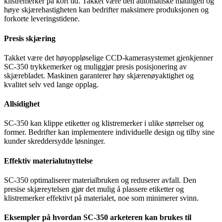
klistremerker på kort tid. Takket være den automatiske matingen og
høye skjærehastigheten kan bedrifter maksimere produksjonen og
forkorte leveringstidene.
Presis skjæring
Takket være det høyoppløselige CCD-kamerasystemet gjenkjenner
SC-350 trykkemerker og muliggjør presis posisjonering av
skjærebladet. Maskinen garanterer høy skjærenøyaktighet og
kvalitet selv ved lange opplag.
Allsidighet
SC-350 kan klippe etiketter og klistremerker i ulike størrelser og
former. Bedrifter kan implementere individuelle design og tilby sine
kunder skreddersydde løsninger.
Effektiv materialutnyttelse
SC-350 optimaliserer materialbruken og reduserer avfall. Den
presise skjæreytelsen gjør det mulig å plassere etiketter og
klistremerker effektivt på materialet, noe som minimerer svinn.
Eksempler på hvordan SC-350 arketeren kan brukes til