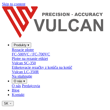
Skip to content
Produkty
▾
Rezacie plotre
FC-500VC / FC-700VC
Plotre na rezanie etikiet
Vulcan SC-350
Etiketovacie rezačky z kotúča na kotúč
Vulcan LC-350R
Na stiahnutie
O nás
▾
O nás
Predajcovia
Blog
Kontakt
SK