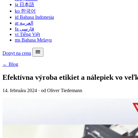
ja
日本語
ko
한국어
id
Bahasa Indonesia
ar
العربية
fa
فارسی
vi
Tiếng Việt
ms
Bahasa Melayu
Dopyt na cenu
← Blog
Efektívna výroba etikiet a nálepiek vo v
14. februára 2024
·
od Oliver Tiedemann