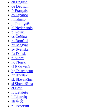
en
English
de
Deutsch
fr
Français
es
Español
it
Italiano
pt
Português
nl
Nederlands
pl
Polski
cs
Čeština
ro
Română
hu
Magyar
sv
Svenska
da
Dansk
fi
Suomi
no
Norsk
el
Ελληνικά
bg
Български
hr
Hrvatski
sk
Slovenčina
sl
Slovenščina
et
Eesti
lv
Latviešu
lt
Lietuvių
zh
中文
ru
Русский