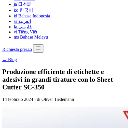
ja
日本語
ko
한국어
id
Bahasa Indonesia
ar
العربية
fa
فارسی
vi
Tiếng Việt
ms
Bahasa Melayu
Richiesta prezzo
← Blog
Produzione efficiente di etichette e
adesivi in grandi tirature con lo Sheet
Cutter SC-350
14 febbraio 2024
·
di Oliver Tiedemann