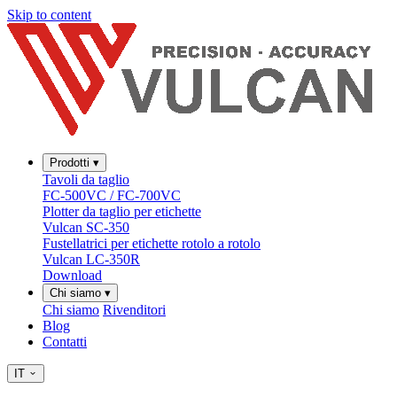
Skip to content
Prodotti
▾
Tavoli da taglio
FC-500VC / FC-700VC
Plotter da taglio per etichette
Vulcan SC-350
Fustellatrici per etichette rotolo a rotolo
Vulcan LC-350R
Download
Chi siamo
▾
Chi siamo
Rivenditori
Blog
Contatti
IT