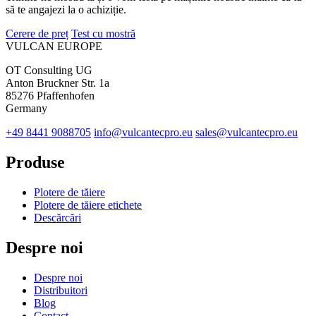
să te angajezi la o achiziție.
Cerere de preț
Test cu mostră
VULCAN
EUROPE
OT Consulting UG
Anton Bruckner Str. 1a
85276 Pfaffenhofen
Germany
+49 8441 9088705
info@vulcantecpro.eu
sales@vulcantecpro.eu
Produse
Plotere de tăiere
Plotere de tăiere etichete
Descărcări
Despre noi
Despre noi
Distribuitori
Blog
Contact