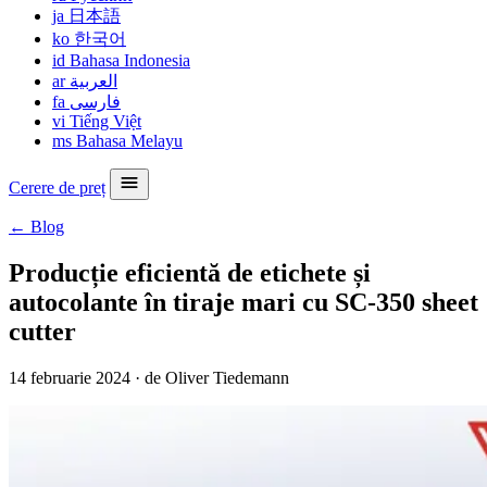
ja
日本語
ko
한국어
id
Bahasa Indonesia
ar
العربية
fa
فارسی
vi
Tiếng Việt
ms
Bahasa Melayu
Cerere de preț
← Blog
Producție eficientă de etichete și
autocolante în tiraje mari cu SC-350 sheet
cutter
14 februarie 2024
·
de Oliver Tiedemann