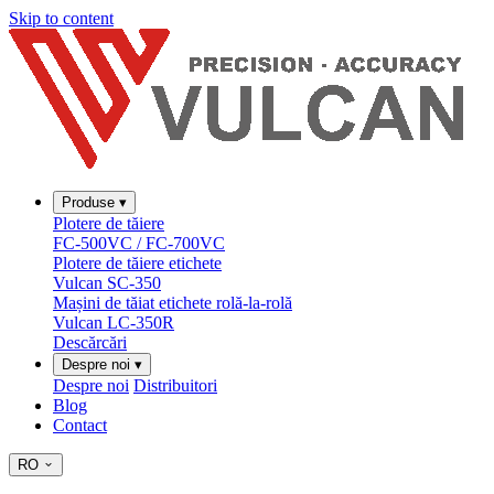
Skip to content
Produse
▾
Plotere de tăiere
FC-500VC / FC-700VC
Plotere de tăiere etichete
Vulcan SC-350
Mașini de tăiat etichete rolă-la-rolă
Vulcan LC-350R
Descărcări
Despre noi
▾
Despre noi
Distribuitori
Blog
Contact
RO