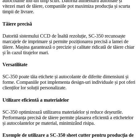
autocolante într-un timp scurt. Datorită alimentării automate și
vitezei mari de tăiere, companiile pot maximiza producția și scurta
timpii de livrare.
Tăiere precisă
Datorită sistemului CCD de înaltă rezoluție, SC-350 recunoaște
marcajele de imprimare și permite poziționarea precisă a lamei de
tăiere. Mașina garantează o precizie și calitate ridicată de tăiere chiar
și în cazul tirajelor mari.
Versatilitate
SC-350 poate tăia etichete și autocolante de diferite dimensiuni și
forme. Companiile pot implementa design-uri individuale și pot oferi
clienților lor soluții personalizate.
Utilizare eficientă a materialelor
SC-350 optimizează utilizarea materialelor și reduce deșeurile.
Performanța precisă de tăiere permite plasarea eficientă a etichetelor
și autocolantelor pe material, minimizând risipa.
Exemple de utilizare a SC-350 sheet cutter pentru producția de