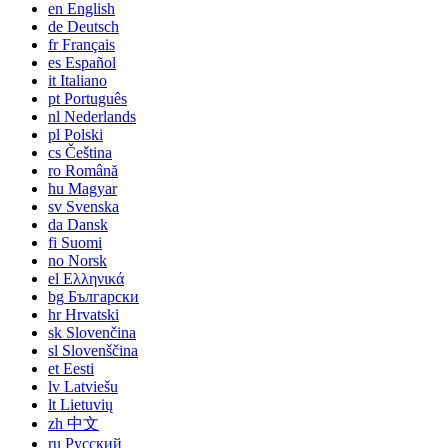
en
English
de
Deutsch
fr
Français
es
Español
it
Italiano
pt
Português
nl
Nederlands
pl
Polski
cs
Čeština
ro
Română
hu
Magyar
sv
Svenska
da
Dansk
fi
Suomi
no
Norsk
el
Ελληνικά
bg
Български
hr
Hrvatski
sk
Slovenčina
sl
Slovenščina
et
Eesti
lv
Latviešu
lt
Lietuvių
zh
中文
ru
Русский