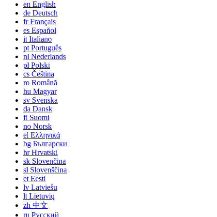
en
English
de
Deutsch
fr
Français
es
Español
it
Italiano
pt
Português
nl
Nederlands
pl
Polski
cs
Čeština
ro
Română
hu
Magyar
sv
Svenska
da
Dansk
fi
Suomi
no
Norsk
el
Ελληνικά
bg
Български
hr
Hrvatski
sk
Slovenčina
sl
Slovenščina
et
Eesti
lv
Latviešu
lt
Lietuvių
zh
中文
ru
Русский