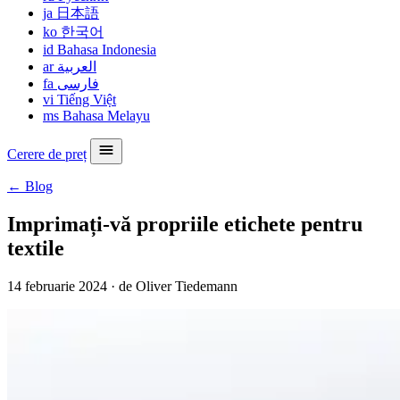
ja
日本語
ko
한국어
id
Bahasa Indonesia
ar
العربية
fa
فارسی
vi
Tiếng Việt
ms
Bahasa Melayu
Cerere de preț
← Blog
Imprimați-vă propriile etichete pentru
textile
14 februarie 2024
·
de Oliver Tiedemann