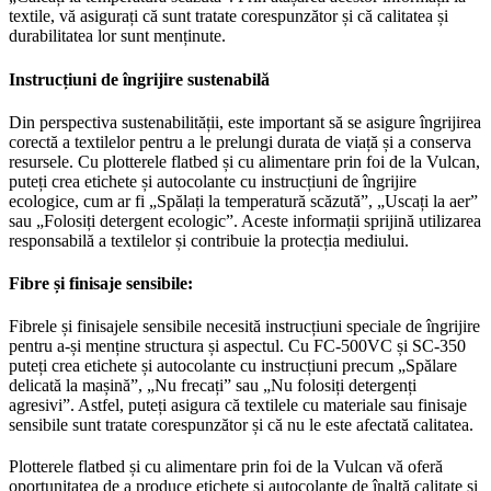
textile, vă asigurați că sunt tratate corespunzător și că calitatea și
durabilitatea lor sunt menținute.
Instrucțiuni de îngrijire sustenabilă
Din perspectiva sustenabilității, este important să se asigure îngrijirea
corectă a textilelor pentru a le prelungi durata de viață și a conserva
resursele. Cu plotterele flatbed și cu alimentare prin foi de la Vulcan,
puteți crea etichete și autocolante cu instrucțiuni de îngrijire
ecologice, cum ar fi „Spălați la temperatură scăzută”, „Uscați la aer”
sau „Folosiți detergent ecologic”. Aceste informații sprijină utilizarea
responsabilă a textilelor și contribuie la protecția mediului.
Fibre și finisaje sensibile:
Fibrele și finisajele sensibile necesită instrucțiuni speciale de îngrijire
pentru a-și menține structura și aspectul. Cu FC-500VC și SC-350
puteți crea etichete și autocolante cu instrucțiuni precum „Spălare
delicată la mașină”, „Nu frecați” sau „Nu folosiți detergenți
agresivi”. Astfel, puteți asigura că textilele cu materiale sau finisaje
sensibile sunt tratate corespunzător și că nu le este afectată calitatea.
Plotterele flatbed și cu alimentare prin foi de la Vulcan vă oferă
oportunitatea de a produce etichete și autocolante de înaltă calitate și