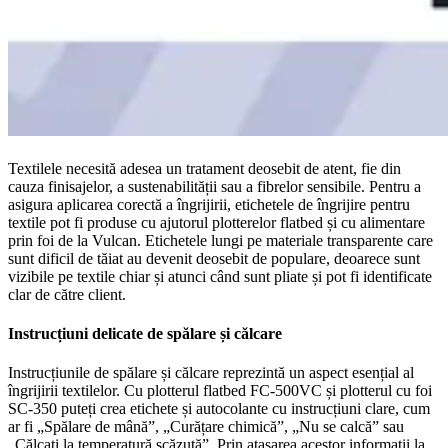
Textilele necesită adesea un tratament deosebit de atent, fie din
cauza finisajelor, a sustenabilității sau a fibrelor sensibile. Pentru a
asigura aplicarea corectă a îngrijirii, etichetele de îngrijire pentru
textile pot fi produse cu ajutorul plotterelor flatbed și cu alimentare
prin foi de la Vulcan. Etichetele lungi pe materiale transparente care
sunt dificil de tăiat au devenit deosebit de populare, deoarece sunt
vizibile pe textile chiar și atunci când sunt pliate și pot fi identificate
clar de către client.
Instrucțiuni delicate de spălare și călcare
Instrucțiunile de spălare și călcare reprezintă un aspect esențial al
îngrijirii textilelor. Cu plotterul flatbed FC-500VC și plotterul cu foi
SC-350 puteți crea etichete și autocolante cu instrucțiuni clare, cum
ar fi „Spălare de mână”, „Curățare chimică”, „Nu se calcă” sau
„Călcați la temperatură scăzută”. Prin atașarea acestor informații la