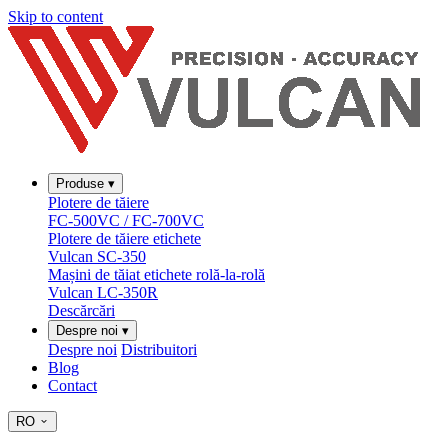
Skip to content
Produse
▾
Plotere de tăiere
FC-500VC / FC-700VC
Plotere de tăiere etichete
Vulcan SC-350
Mașini de tăiat etichete rolă-la-rolă
Vulcan LC-350R
Descărcări
Despre noi
▾
Despre noi
Distribuitori
Blog
Contact
RO