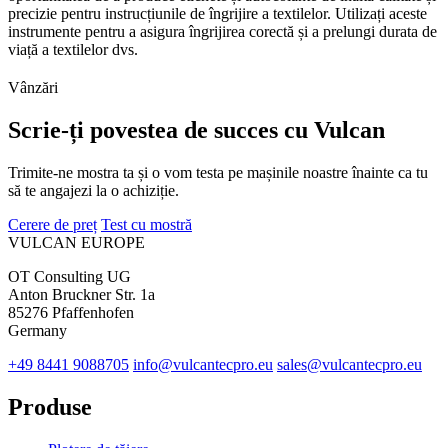
precizie pentru instrucțiunile de îngrijire a textilelor. Utilizați aceste
instrumente pentru a asigura îngrijirea corectă și a prelungi durata de
viață a textilelor dvs.
Vânzări
Scrie-ți povestea de succes cu Vulcan
Trimite-ne mostra ta și o vom testa pe mașinile noastre înainte ca tu
să te angajezi la o achiziție.
Cerere de preț
Test cu mostră
VULCAN
EUROPE
OT Consulting UG
Anton Bruckner Str. 1a
85276 Pfaffenhofen
Germany
+49 8441 9088705
info@vulcantecpro.eu
sales@vulcantecpro.eu
Produse