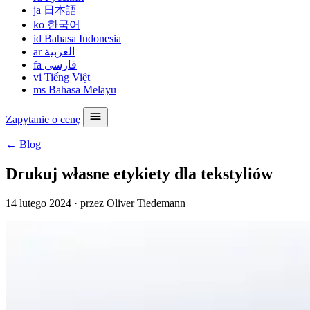
ja
日本語
ko
한국어
id
Bahasa Indonesia
ar
العربية
fa
فارسی
vi
Tiếng Việt
ms
Bahasa Melayu
Zapytanie o cenę
← Blog
Drukuj własne etykiety dla tekstyliów
14 lutego 2024
·
przez Oliver Tiedemann