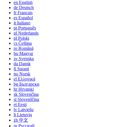
en
English
de
Deutsch
fr
Français
es
Español
it
Italiano
pt
Português
nl
Nederlands
pl
Polski
cs
Čeština
ro
Română
hu
Magyar
sv
Svenska
da
Dansk
fi
Suomi
no
Norsk
el
Ελληνικά
bg
Български
hr
Hrvatski
sk
Slovenčina
sl
Slovenščina
et
Eesti
lv
Latviešu
lt
Lietuvių
zh
中文
ru
Русский