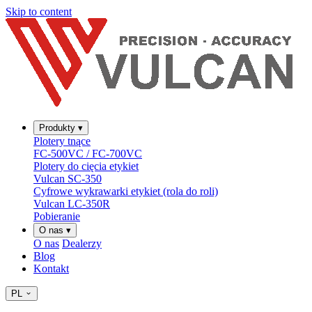
Skip to content
Produkty
▾
Plotery tnące
FC-500VC / FC-700VC
Plotery do cięcia etykiet
Vulcan SC-350
Cyfrowe wykrawarki etykiet (rola do roli)
Vulcan LC-350R
Pobieranie
O nas
▾
O nas
Dealerzy
Blog
Kontakt
PL