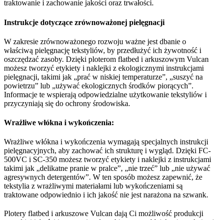
traktowanie i zachowanie jakości oraz trwałości.
Instrukcje dotyczące zrównoważonej pielęgnacji
W zakresie zrównoważonego rozwoju ważne jest dbanie o
właściwą pielęgnację tekstyliów, by przedłużyć ich żywotność i
oszczędzać zasoby. Dzięki ploterom flatbed i arkuszowym Vulcan
możesz tworzyć etykiety i naklejki z ekologicznymi instrukcjami
pielęgnacji, takimi jak „prać w niskiej temperaturze”, „suszyć na
powietrzu” lub „używać ekologicznych środków piorących”.
Informacje te wspierają odpowiedzialne użytkowanie tekstyliów i
przyczyniają się do ochrony środowiska.
Wrażliwe włókna i wykończenia:
Wrażliwe włókna i wykończenia wymagają specjalnych instrukcji
pielęgnacyjnych, aby zachować ich strukturę i wygląd. Dzięki FC-
500VC i SC-350 możesz tworzyć etykiety i naklejki z instrukcjami
takimi jak „delikatne pranie w pralce”, „nie trzeć” lub „nie używać
agresywnych detergentów”. W ten sposób możesz zapewnić, że
tekstylia z wrażliwymi materiałami lub wykończeniami są
traktowane odpowiednio i ich jakość nie jest narażona na szwank.
Plotery flatbed i arkuszowe Vulcan dają Ci możliwość produkcji