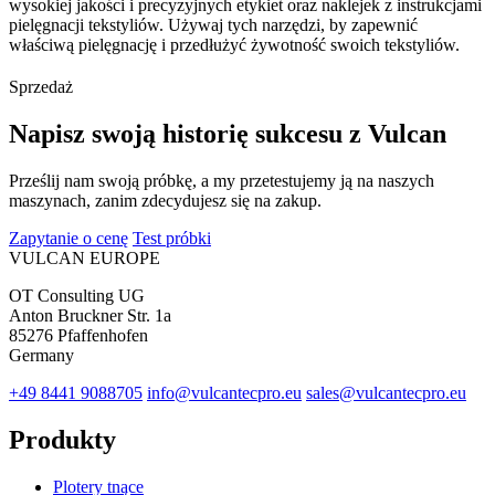
wysokiej jakości i precyzyjnych etykiet oraz naklejek z instrukcjami
pielęgnacji tekstyliów. Używaj tych narzędzi, by zapewnić
właściwą pielęgnację i przedłużyć żywotność swoich tekstyliów.
Sprzedaż
Napisz swoją historię sukcesu z Vulcan
Prześlij nam swoją próbkę, a my przetestujemy ją na naszych
maszynach, zanim zdecydujesz się na zakup.
Zapytanie o cenę
Test próbki
VULCAN
EUROPE
OT Consulting UG
Anton Bruckner Str. 1a
85276 Pfaffenhofen
Germany
+49 8441 9088705
info@vulcantecpro.eu
sales@vulcantecpro.eu
Produkty
Plotery tnące