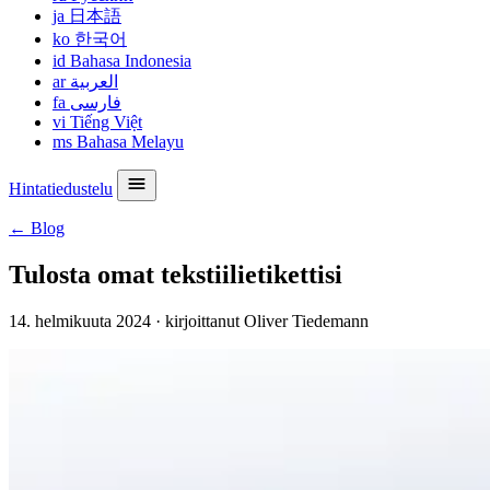
ja
日本語
ko
한국어
id
Bahasa Indonesia
ar
العربية
fa
فارسی
vi
Tiếng Việt
ms
Bahasa Melayu
Hintatiedustelu
← Blog
Tulosta omat tekstiilietikettisi
14. helmikuuta 2024
·
kirjoittanut Oliver Tiedemann