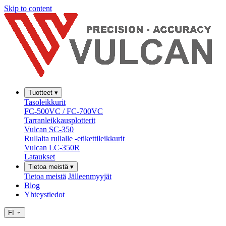
Skip to content
Tuotteet
▾
Tasoleikkurit
FC-500VC / FC-700VC
Tarranleikkausplotterit
Vulcan SC-350
Rullalta rullalle -etikettileikkurit
Vulcan LC-350R
Lataukset
Tietoa meistä
▾
Tietoa meistä
Jälleenmyyjät
Blog
Yhteystiedot
FI