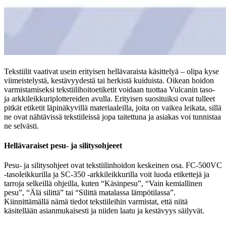
Tekstiilit vaativat usein erityisen hellävaraista käsittelyä – olipa kyse
viimeistelystä, kestävyydestä tai herkistä kuiduista. Oikean hoidon
varmistamiseksi tekstiilihoitoetiketit voidaan tuottaa Vulcanin taso-
ja arkkileikkuriplottereiden avulla. Erityisen suosituiksi ovat tulleet
pitkät etiketit läpinäkyvillä materiaaleilla, joita on vaikea leikata, sillä
ne ovat nähtävissä tekstiileissä jopa taitettuna ja asiakas voi tunnistaa
ne selvästi.
Hellävaraiset pesu- ja silitysohjeeet
Pesu- ja silitysohjeet ovat tekstiilinhoidon keskeinen osa. FC-500VC
-tasoleikkurilla ja SC-350 -arkkileikkurilla voit luoda etikettejä ja
tarroja selkeillä ohjeilla, kuten “Käsinpesu”, “Vain kemiallinen
pesu”, “Älä silittä” tai “Silittä matalassa lämpötilassa”.
Kiinnittämällä nämä tiedot tekstiileihin varmistat, että niitä
käsitellään asianmukaisesti ja niiden laatu ja kestävyys säilyvät.