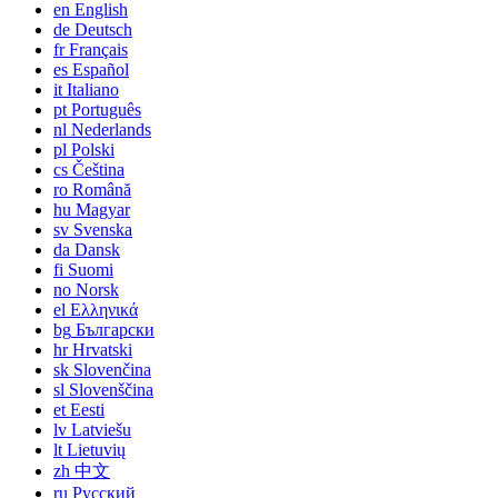
en
English
de
Deutsch
fr
Français
es
Español
it
Italiano
pt
Português
nl
Nederlands
pl
Polski
cs
Čeština
ro
Română
hu
Magyar
sv
Svenska
da
Dansk
fi
Suomi
no
Norsk
el
Ελληνικά
bg
Български
hr
Hrvatski
sk
Slovenčina
sl
Slovenščina
et
Eesti
lv
Latviešu
lt
Lietuvių
zh
中文
ru
Русский