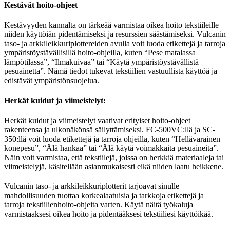
Kestävät hoito-ohjeet
Kestävyyden kannalta on tärkeää varmistaa oikea hoito tekstiileille
niiden käyttöiän pidentämiseksi ja resurssien säästämiseksi. Vulcanin
taso- ja arkkileikkuriplottereiden avulla voit luoda etikettejä ja tarroja
ympäristöystävällisillä hoito-ohjeilla, kuten “Pese matalassa
lämpötilassa”, “Ilmakuivaa” tai “Käytä ympäristöystävällistä
pesuainetta”. Nämä tiedot tukevat tekstiilien vastuullista käyttöä ja
edistävät ympäristönsuojelua.
Herkät kuidut ja viimeistelyt:
Herkät kuidut ja viimeistelyt vaativat erityiset hoito-ohjeet
rakenteensa ja ulkonäkönsä säilyttämiseksi. FC-500VC:llä ja SC-
350:llä voit luoda etikettejä ja tarroja ohjeilla, kuten “Hellävarainen
konepesu”, “Älä hankaa” tai “Älä käytä voimakkaita pesuaineita”.
Näin voit varmistaa, että tekstiilejä, joissa on herkkiä materiaaleja tai
viimeistelyjä, käsitellään asianmukaisesti eikä niiden laatu heikkene.
Vulcanin taso- ja arkkileikkuriplotterit tarjoavat sinulle
mahdollisuuden tuottaa korkealaatuisia ja tarkkoja etikettejä ja
tarroja tekstiilienhoito-ohjeita varten. Käytä näitä työkaluja
varmistaaksesi oikea hoito ja pidentääksesi tekstiiliesi käyttöikää.