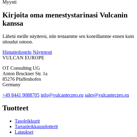
Myynti
Kirjoita oma menestystarinasi Vulcanin
kanssa
Lähetä meille näytteesi, niin testaamme sen koneillamme ennen kuin
sitoudut ostoon.
Hintatiedustelu
Näytetesti
VULCAN
EUROPE
OT Consulting UG
Anton Bruckner Str. 1a
85276 Pfaffenhofen
Germany
+49 8441 9088705
info@vulcantecpro.eu
sales@vulcantecpro.eu
Tuotteet
Tasoleikkurit
Tarranleikkausplotterit
Lataukset