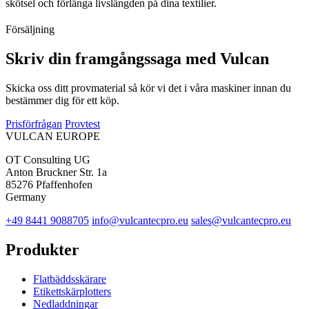
skötsel och förlänga livslängden på dina textilier.
Försäljning
Skriv din framgångssaga med Vulcan
Skicka oss ditt provmaterial så kör vi det i våra maskiner innan du
bestämmer dig för ett köp.
Prisförfrågan
Provtest
VULCAN
EUROPE
OT Consulting UG
Anton Bruckner Str. 1a
85276 Pfaffenhofen
Germany
+49 8441 9088705
info@vulcantecpro.eu
sales@vulcantecpro.eu
Produkter
Flatbäddsskärare
Etikettskärplotters
Nedladdningar