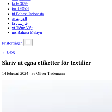
ja
日本語
ko
한국어
id
Bahasa Indonesia
ar
العربية
fa
فارسی
vi
Tiếng Việt
ms
Bahasa Melayu
Prisförfrågan
← Blog
Skriv ut egna etiketter för textilier
14 februari 2024
·
av Oliver Tiedemann