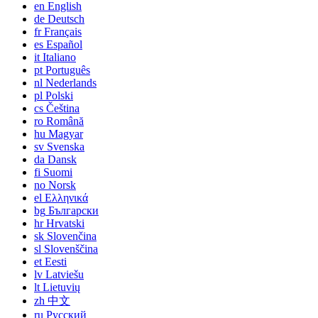
en
English
de
Deutsch
fr
Français
es
Español
it
Italiano
pt
Português
nl
Nederlands
pl
Polski
cs
Čeština
ro
Română
hu
Magyar
sv
Svenska
da
Dansk
fi
Suomi
no
Norsk
el
Ελληνικά
bg
Български
hr
Hrvatski
sk
Slovenčina
sl
Slovenščina
et
Eesti
lv
Latviešu
lt
Lietuvių
zh
中文
ru
Русский