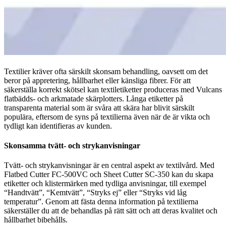
Textilier kräver ofta särskilt skonsam behandling, oavsett om det
beror på appretering, hållbarhet eller känsliga fibrer. För att
säkerställa korrekt skötsel kan textiletiketter produceras med Vulcans
flatbädds- och arkmatade skärplotters. Långa etiketter på
transparenta material som är svåra att skära har blivit särskilt
populära, eftersom de syns på textilierna även när de är vikta och
tydligt kan identifieras av kunden.
Skonsamma tvätt- och strykanvisningar
Tvätt- och strykanvisningar är en central aspekt av textilvård. Med
Flatbed Cutter FC-500VC och Sheet Cutter SC-350 kan du skapa
etiketter och klistermärken med tydliga anvisningar, till exempel
“Handtvätt”, “Kemtvätt”, “Stryks ej” eller “Stryks vid låg
temperatur”. Genom att fästa denna information på textilierna
säkerställer du att de behandlas på rätt sätt och att deras kvalitet och
hållbarhet bibehålls.