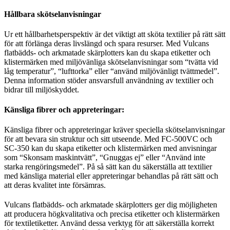
Hållbara skötselanvisningar
Ur ett hållbarhetsperspektiv är det viktigt att sköta textilier på rätt sätt
för att förlänga deras livslängd och spara resurser. Med Vulcans
flatbädds- och arkmatade skärplotters kan du skapa etiketter och
klistermärken med miljövänliga skötselanvisningar som “tvätta vid
låg temperatur”, “lufttorka” eller “använd miljövänligt tvättmedel”.
Denna information stöder ansvarsfull användning av textilier och
bidrar till miljöskyddet.
Känsliga fibrer och appreteringar:
Känsliga fibrer och appreteringar kräver speciella skötselanvisningar
för att bevara sin struktur och sitt utseende. Med FC-500VC och
SC-350 kan du skapa etiketter och klistermärken med anvisningar
som “Skonsam maskintvätt”, “Gnuggas ej” eller “Använd inte
starka rengöringsmedel”. På så sätt kan du säkerställa att textilier
med känsliga material eller appreteringar behandlas på rätt sätt och
att deras kvalitet inte försämras.
Vulcans flatbädds- och arkmatade skärplotters ger dig möjligheten
att producera högkvalitativa och precisa etiketter och klistermärken
för textiletiketter. Använd dessa verktyg för att säkerställa korrekt