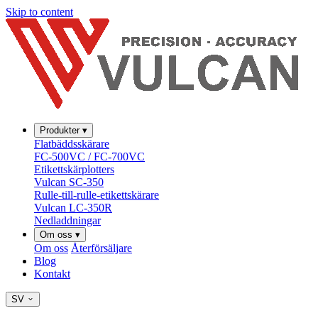
Skip to content
Produkter
▾
Flatbäddsskärare
FC-500VC / FC-700VC
Etikettskärplotters
Vulcan SC-350
Rulle-till-rulle-etikettskärare
Vulcan LC-350R
Nedladdningar
Om oss
▾
Om oss
Återförsäljare
Blog
Kontakt
SV