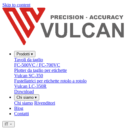
Skip to content
Prodotti
▾
Tavoli da taglio
FC-500VC / FC-700VC
Plotter da taglio per etichette
Vulcan SC-350
Fustellatrici per etichette rotolo a rotolo
Vulcan LC-350R
Download
Chi siamo
▾
Chi siamo
Rivenditori
Blog
Contatti
IT