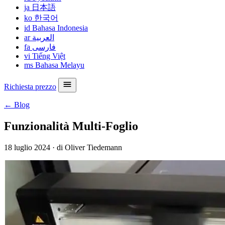
ja
日本語
ko
한국어
id
Bahasa Indonesia
ar
العربية
fa
فارسی
vi
Tiếng Việt
ms
Bahasa Melayu
Richiesta prezzo
← Blog
Funzionalità Multi-Foglio
18 luglio 2024
·
di Oliver Tiedemann