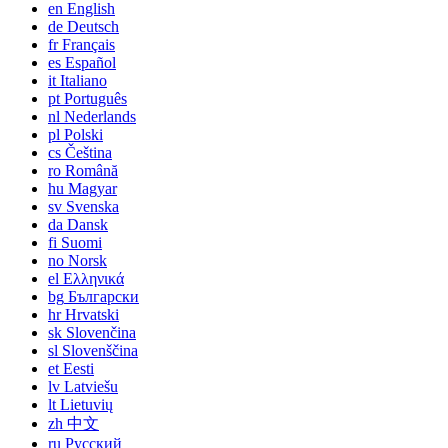
en
English
de
Deutsch
fr
Français
es
Español
it
Italiano
pt
Português
nl
Nederlands
pl
Polski
cs
Čeština
ro
Română
hu
Magyar
sv
Svenska
da
Dansk
fi
Suomi
no
Norsk
el
Ελληνικά
bg
Български
hr
Hrvatski
sk
Slovenčina
sl
Slovenščina
et
Eesti
lv
Latviešu
lt
Lietuvių
zh
中文
ru
Русский