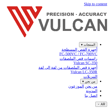
Skip to content
المنتجات
▾
أجهزة القص المسطحة
FC-500VC / FC-700VC
راسمات قص الملصقات
Vulcan SC-350
أجهزة قص الملصقات من لفة إلى لفة
Vulcan LC-350R
التنزيلات
من نحن
▾
من نحن
الموزعون
المدونة
اتصل بنا
AR