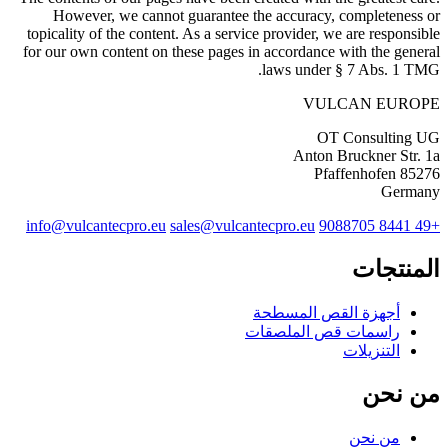
However, we cannot guarantee the accuracy, completeness or
topicality of the content. As a service provider, we are responsible
for our own content on these pages in accordance with the general
laws under § 7 Abs. 1 TMG.
VULCAN
EUROPE
OT Consulting UG
Anton Bruckner Str. 1a
85276 Pfaffenhofen
Germany
info@vulcantecpro.eu
sales@vulcantecpro.eu
+49 8441 9088705
المنتجات
أجهزة القص المسطحة
راسمات قص الملصقات
التنزيلات
من نحن
من نحن