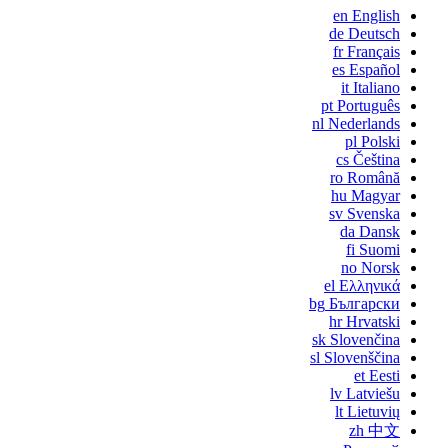
en
English
de
Deutsch
fr
Français
es
Español
it
Italiano
pt
Português
nl
Nederlands
pl
Polski
cs
Čeština
ro
Română
hu
Magyar
sv
Svenska
da
Dansk
fi
Suomi
no
Norsk
el
Ελληνικά
bg
Български
hr
Hrvatski
sk
Slovenčina
sl
Slovenščina
et
Eesti
lv
Latviešu
lt
Lietuvių
zh
中文