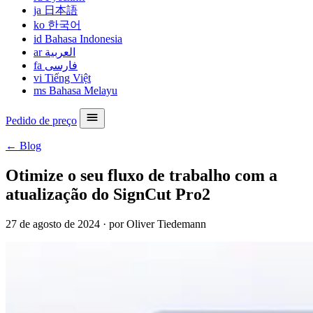
ja
日本語
ko
한국어
id
Bahasa Indonesia
ar
العربية
fa
فارسی
vi
Tiếng Việt
ms
Bahasa Melayu
Pedido de preço
← Blog
Otimize o seu fluxo de trabalho com a
atualização do SignCut Pro2
27 de agosto de 2024
·
por Oliver Tiedemann