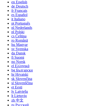
en
English
de
Deutsch
fr
Français
es
Español
it
Italiano
pt
Português
nl
Nederlands
pl
Polski
cs
Čeština
ro
Română
hu
Magyar
sv
Svenska
da
Dansk
fi
Suomi
no
Norsk
el
Ελληνικά
bg
Български
hr
Hrvatski
sk
Slovenčina
sl
Slovenščina
et
Eesti
lv
Latviešu
lt
Lietuvių
zh
中文
ru
Русский