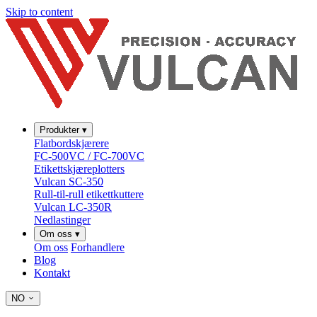
Skip to content
Produkter
▾
Flatbordskjærere
FC-500VC / FC-700VC
Etikettskjæreplotters
Vulcan SC-350
Rull-til-rull etikettkuttere
Vulcan LC-350R
Nedlastinger
Om oss
▾
Om oss
Forhandlere
Blog
Kontakt
NO