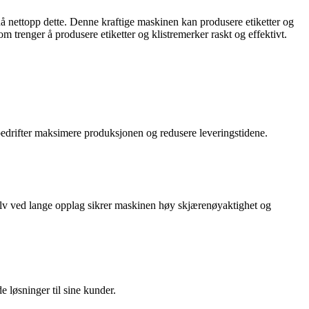
nå nettopp dette. Denne kraftige maskinen kan produsere etiketter og
 trenger å produsere etiketter og klistremerker raskt og effektivt.
n bedrifter maksimere produksjonen og redusere leveringstidene.
v ved lange opplag sikrer maskinen høy skjærenøyaktighet og
e løsninger til sine kunder.