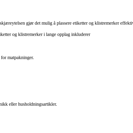
kjæreytelsen gjør det mulig å plassere etiketter og klistremerker effekt
etter og klistremerker i lange opplag inkluderer
r for matpakninger.
nikk eller husholdningsartikler.