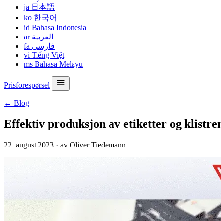
ja
日本語
ko
한국어
id
Bahasa Indonesia
ar
العربية
fa
فارسی
vi
Tiếng Việt
ms
Bahasa Melayu
Prisforespørsel
← Blog
Effektiv produksjon av etiketter og klist
22. august 2023
·
av Oliver Tiedemann