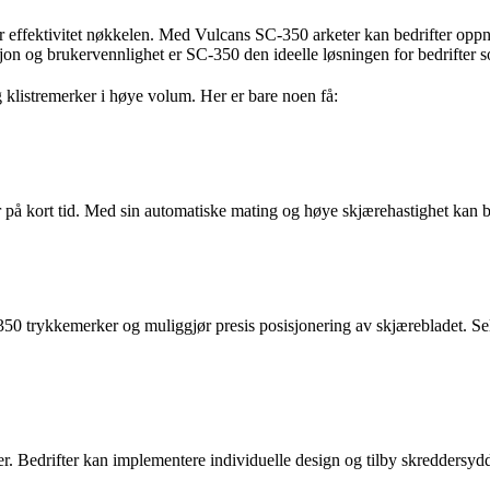
, er effektivitet nøkkelen. Med Vulcans SC-350 arketer kan bedrifter opp
jon og brukervennlighet er SC-350 den ideelle løsningen for bedrifter som
 klistremerker i høye volum. Her er bare noen få:
rker på kort tid. Med sin automatiske mating og høye skjærehastighet ka
 trykkemerker og muliggjør presis posisjonering av skjærebladet. Sel
er. Bedrifter kan implementere individuelle design og tilby skreddersydd