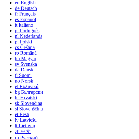
en
English
de
Deutsch
fr
Français
es
Español
it
Italiano
pt
Português
nl
Nederlands
pl
Polski
cs
Čeština
ro
Română
hu
Magyar
sv
Svenska
da
Dansk
fi
Suomi
no
Norsk
el
Ελληνικά
bg
Български
hr
Hrvatski
sk
Slovenčina
sl
Slovenščina
et
Eesti
lv
Latviešu
lt
Lietuvių
zh
中文
ru
Русский