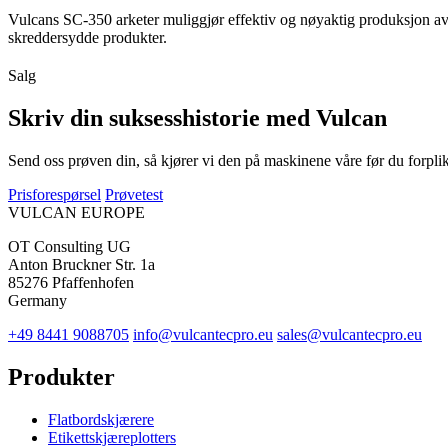
Vulcans SC-350 arketer muliggjør effektiv og nøyaktig produksjon av et
skreddersydde produkter.
Salg
Skriv din suksesshistorie med Vulcan
Send oss prøven din, så kjører vi den på maskinene våre før du forplikt
Prisforespørsel
Prøvetest
VULCAN
EUROPE
OT Consulting UG
Anton Bruckner Str. 1a
85276 Pfaffenhofen
Germany
+49 8441 9088705
info@vulcantecpro.eu
sales@vulcantecpro.eu
Produkter
Flatbordskjærere
Etikettskjæreplotters