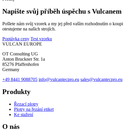
Napište svůj příběh úspěchu s Vulcanem
Pošlete nám svůj vzorek a my jej před vaším rozhodnutím o koupi
otestujeme na našich strojích.
Poptávka ceny
Test vzorku
VULCAN
EUROPE
OT Consulting UG
Anton Bruckner Str. 1a
85276 Pfaffenhofen
Germany
+49 8441 9088705
info@vulcantecpro.eu
sales@vulcantecpro.eu
Produkty
Řezací plotry
Plotry na řezání etiket
Ke stažení
O nás