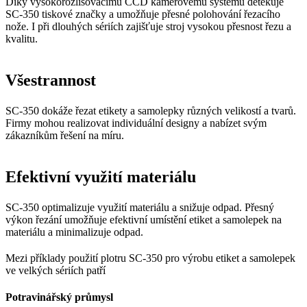
Díky vysokorozlišovacímu CCD kamerovému systému detekuje
SC-350 tiskové značky a umožňuje přesné polohování řezacího
nože. I při dlouhých sériích zajišťuje stroj vysokou přesnost řezu a
kvalitu.
Všestrannost
SC-350 dokáže řezat etikety a samolepky různých velikostí a tvarů.
Firmy mohou realizovat individuální designy a nabízet svým
zákazníkům řešení na míru.
Efektivní využití materiálu
SC-350 optimalizuje využití materiálu a snižuje odpad. Přesný
výkon řezání umožňuje efektivní umístění etiket a samolepek na
materiálu a minimalizuje odpad.
Mezi příklady použití plotru SC-350 pro výrobu etiket a samolepek
ve velkých sériích patří
Potravinářský průmysl