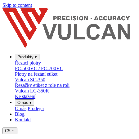
Skip to content
Produkty
▾
Řezací plotry
FC-500VC / FC-700VC
Plotry na řezání etiket
Vulcan SC-350
Řezačky etiket z role na roli
Vulcan LC-350R
Ke stažení
O nás
▾
O nás
Prodejci
Blog
Kontakt
CS