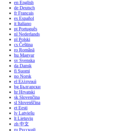
en
English
de
Deutsch
fr
Français
es
Español
it
Italiano
pt
Português
nl
Nederlands
pl
Polski
cs
Čeština
ro
Română
hu
Magyar
sv
Svenska
da
Dansk
fi
Suomi
no
Norsk
el
Ελληνικά
bg
Български
hr
Hrvatski
sk
Slovenčina
sl
Slovenščina
et
Eesti
lv
Latviešu
lt
Lietuvių
zh
中文
ru
Русский