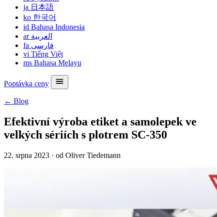
ja
日本語
ko
한국어
id
Bahasa Indonesia
ar
العربية
fa
فارسی
vi
Tiếng Việt
ms
Bahasa Melayu
Poptávka ceny
← Blog
Efektivní výroba etiket a samolepek ve
velkých sériích s plotrem SC-350
22. srpna 2023
·
od Oliver Tiedemann