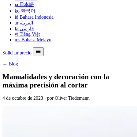
ja
日本語
ko
한국어
id
Bahasa Indonesia
ar
العربية
fa
فارسی
vi
Tiếng Việt
ms
Bahasa Melayu
Solicitar precio
← Blog
Manualidades y decoración con la
máxima precisión al cortar
4 de octubre de 2023
·
por Oliver Tiedemann