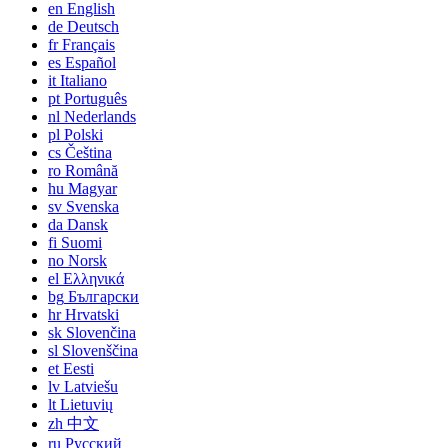
en
English
de
Deutsch
fr
Français
es
Español
it
Italiano
pt
Português
nl
Nederlands
pl
Polski
cs
Čeština
ro
Română
hu
Magyar
sv
Svenska
da
Dansk
fi
Suomi
no
Norsk
el
Ελληνικά
bg
Български
hr
Hrvatski
sk
Slovenčina
sl
Slovenščina
et
Eesti
lv
Latviešu
lt
Lietuvių
zh
中文
ru
Русский