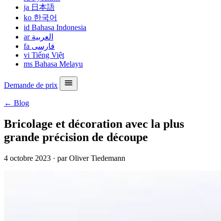
ja
日本語
ko
한국어
id
Bahasa Indonesia
ar
العربية
fa
فارسی
vi
Tiếng Việt
ms
Bahasa Melayu
Demande de prix
← Blog
Bricolage et décoration avec la plus
grande précision de découpe
4 octobre 2023
·
par Oliver Tiedemann