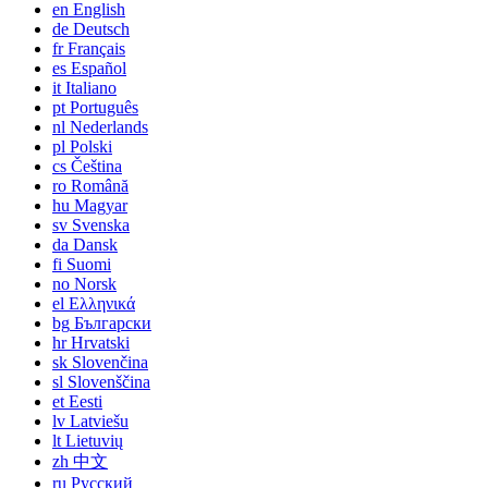
en
English
de
Deutsch
fr
Français
es
Español
it
Italiano
pt
Português
nl
Nederlands
pl
Polski
cs
Čeština
ro
Română
hu
Magyar
sv
Svenska
da
Dansk
fi
Suomi
no
Norsk
el
Ελληνικά
bg
Български
hr
Hrvatski
sk
Slovenčina
sl
Slovenščina
et
Eesti
lv
Latviešu
lt
Lietuvių
zh
中文
ru
Русский