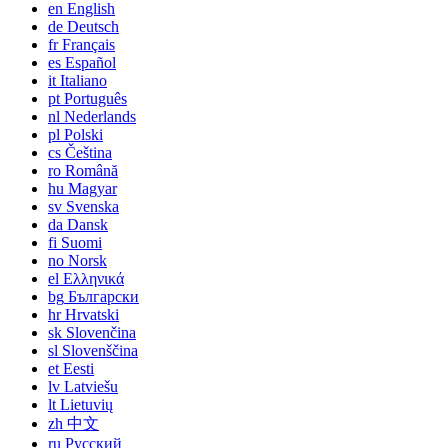
en
English
de
Deutsch
fr
Français
es
Español
it
Italiano
pt
Português
nl
Nederlands
pl
Polski
cs
Čeština
ro
Română
hu
Magyar
sv
Svenska
da
Dansk
fi
Suomi
no
Norsk
el
Ελληνικά
bg
Български
hr
Hrvatski
sk
Slovenčina
sl
Slovenščina
et
Eesti
lv
Latviešu
lt
Lietuvių
zh
中文
ru
Русский