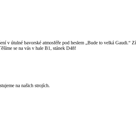
šení v útulné bavorské atmosféře pod heslem „Bude to velká Gaudi.“ Zí
Těšíme se na vás v hale B1, stánek D48!
tujeme na našich strojích.