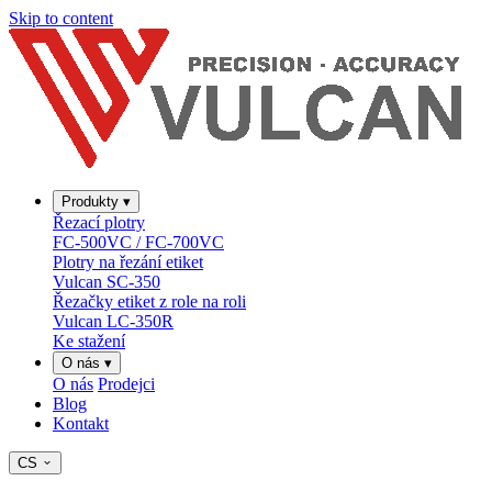
Skip to content
Produkty
▾
Řezací plotry
FC-500VC / FC-700VC
Plotry na řezání etiket
Vulcan SC-350
Řezačky etiket z role na roli
Vulcan LC-350R
Ke stažení
O nás
▾
O nás
Prodejci
Blog
Kontakt
CS