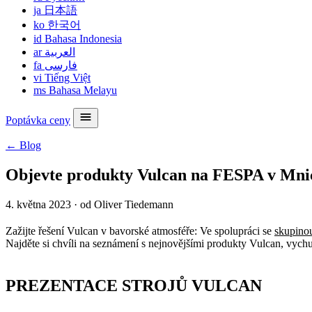
ja
日本語
ko
한국어
id
Bahasa Indonesia
ar
العربية
fa
فارسی
vi
Tiếng Việt
ms
Bahasa Melayu
Poptávka ceny
← Blog
Objevte produkty Vulcan na FESPA v Mni
4. května 2023
·
od Oliver Tiedemann
Zažijte řešení Vulcan v bavorské atmosféře: Ve spolupráci se
skupino
Najděte si chvíli na seznámení s nejnovějšími produkty Vulcan, vychutn
PREZENTACE STROJŮ VULCAN