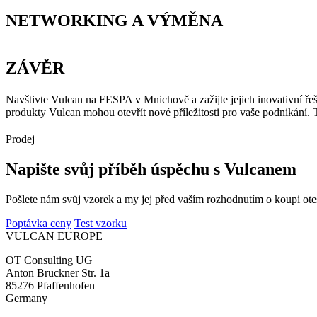
NETWORKING A VÝMĚNA
ZÁVĚR
Navštivte Vulcan na FESPA v Mnichově a zažijte jejich inovativní ře
produkty Vulcan mohou otevřít nové příležitosti pro vaše podnikání. 
Prodej
Napište svůj příběh úspěchu s Vulcanem
Pošlete nám svůj vzorek a my jej před vaším rozhodnutím o koupi otes
Poptávka ceny
Test vzorku
VULCAN
EUROPE
OT Consulting UG
Anton Bruckner Str. 1a
85276 Pfaffenhofen
Germany