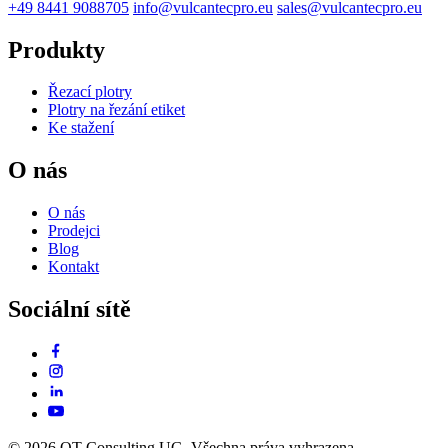
+49 8441 9088705
info@vulcantecpro.eu
sales@vulcantecpro.eu
Produkty
Řezací plotry
Plotry na řezání etiket
Ke stažení
O nás
O nás
Prodejci
Blog
Kontakt
Sociální sítě
© 2026 OT Consulting UG. Všechna práva vyhrazena.