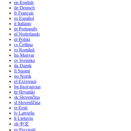
en
English
de
Deutsch
fr
Français
es
Español
it
Italiano
pt
Português
nl
Nederlands
pl
Polski
cs
Čeština
ro
Română
hu
Magyar
sv
Svenska
da
Dansk
fi
Suomi
no
Norsk
el
Ελληνικά
bg
Български
hr
Hrvatski
sk
Slovenčina
sl
Slovenščina
et
Eesti
lv
Latviešu
lt
Lietuvių
zh
中文
ru
Русский