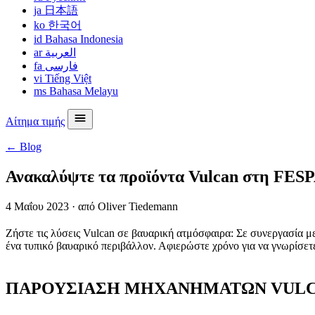
ja
日本語
ko
한국어
id
Bahasa Indonesia
ar
العربية
fa
فارسی
vi
Tiếng Việt
ms
Bahasa Melayu
Αίτημα τιμής
← Blog
Ανακαλύψτε τα προϊόντα Vulcan στη FES
4 Μαΐου 2023
·
από Oliver Tiedemann
Ζήστε τις λύσεις Vulcan σε βαυαρική ατμόσφαιρα: Σε συνεργασία μ
ένα τυπικό βαυαρικό περιβάλλον. Αφιερώστε χρόνο για να γνωρίσετε
ΠΑΡΟΥΣΙΑΣΗ ΜΗΧΑΝΗΜΑΤΩΝ VUL