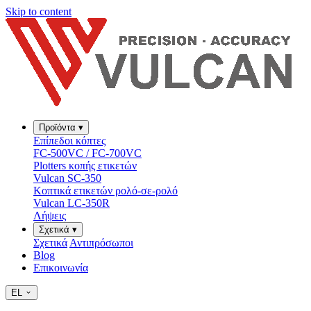
Skip to content
Προϊόντα
▾
Επίπεδοι κόπτες
FC-500VC / FC-700VC
Plotters κοπής ετικετών
Vulcan SC-350
Κοπτικά ετικετών ρολό-σε-ρολό
Vulcan LC-350R
Λήψεις
Σχετικά
▾
Σχετικά
Αντιπρόσωποι
Blog
Επικοινωνία
EL