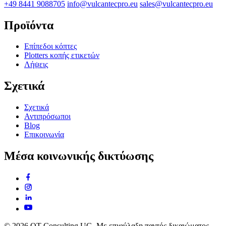
+49 8441 9088705
info@vulcantecpro.eu
sales@vulcantecpro.eu
Προϊόντα
Επίπεδοι κόπτες
Plotters κοπής ετικετών
Λήψεις
Σχετικά
Σχετικά
Αντιπρόσωποι
Blog
Επικοινωνία
Μέσα κοινωνικής δικτύωσης
© 2026 OT Consulting UG. Με επιφύλαξη παντός δικαιώματος.