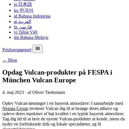
ja
日本語
ko
한국어
id
Bahasa Indonesia
ar
العربية
fa
فارسی
vi
Tiếng Việt
ms
Bahasa Melayu
Prisforespørgsel
← Blog
Opdag Vulcan-produkter på FESPA i
München Vulcan Europe
4. maj 2023
·
af Oliver Tiedemann
Oplev Vulcan-løsninger i en bayersk atmosfære: I samarbejde med
Nepata Group
inviterer Vulcan dig til at besøge deres ølhave og
opleve deres maskiner af høj kvalitet i en typisk bayersk atmosfære.
Tag dig tid til at lære de nyeste Vulcan-produkter at kende, mens du
nyder en forfriskende drik og lokale specialiteter, og få