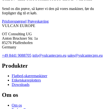
Send os din prøve, så kører vi den på vores maskiner, før du
forpligter dig til et køb.
Prisforespørgsel
Prøveskæring
VULCAN
EUROPE
OT Consulting UG
Anton Bruckner Str. 1a
85276 Pfaffenhofen
Germany
+49 8441 9088705
info@vulcantecpro.eu
sales@vulcantecpro.eu
Produkter
Flatbed-skæremaskiner
Etiketskæreplotters
Downloads
Om os
Om os