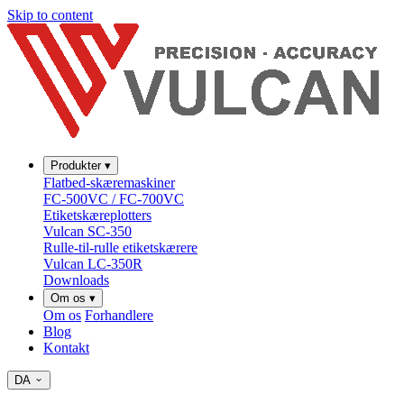
Skip to content
Produkter
▾
Flatbed-skæremaskiner
FC-500VC / FC-700VC
Etiketskæreplotters
Vulcan SC-350
Rulle-til-rulle etiketskærere
Vulcan LC-350R
Downloads
Om os
▾
Om os
Forhandlere
Blog
Kontakt
DA