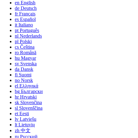
en
English
de
Deutsch
fr
Français
es
Español
it
Italiano
pt
Português
nl
Nederlands
pl
Polski
cs
Čeština
ro
Română
hu
Magyar
sv
Svenska
da
Dansk
fi
Suomi
no
Norsk
el
Ελληνικά
bg
Български
hr
Hrvatski
sk
Slovenčina
sl
Slovenščina
et
Eesti
lv
Latviešu
lt
Lietuvių
zh
中文
ru
Русский