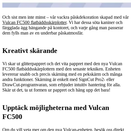
Och sist men inte minst – vår vackra påskdekoration skapad med vår
Vulcan FC500 flatbäddsskärplotter
. Vi har dessa söta kaniner och
färgglada ägg hängande på kontoret, och varje gång man passerar
dem fylls man av en underbar påskatmosfär.
Kreativt skärande
Vi skar ut glitterpappret och det vita pappret med den nya Vulcan
FC500 flatbäddsskärplottern med den senaste tekniken. Enheten
levererar snabb och precis skärning med en pekskärm och många
andra funktioner. Skärning är enkelt med SignCut Pro2- eller
DrawCut-programvaran, som erbjuder intuitiv hantering för alla.
Skär ut det, ta ut formen ur pappret och häng upp det bara!
Upptäck möjligheterna med Vulcan
FC500
Om du vill veta mer om den nya Vulcan-enheten, besök oss direkt