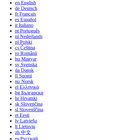
en
English
de
Deutsch
fr
Français
es
Español
it
Italiano
pt
Português
nl
Nederlands
pl
Polski
cs
Čeština
ro
Română
hu
Magyar
sv
Svenska
da
Dansk
fi
Suomi
no
Norsk
el
Ελληνικά
bg
Български
hr
Hrvatski
sk
Slovenčina
sl
Slovenščina
et
Eesti
lv
Latviešu
lt
Lietuvių
zh
中文
ru
Русский