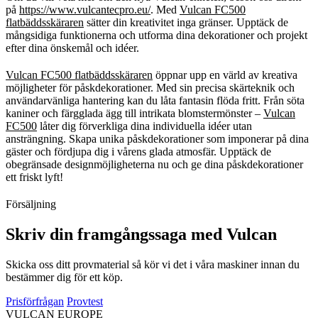
på
https://www.vulcantecpro.eu/
. Med
Vulcan FC500
flatbäddsskäraren
sätter din kreativitet inga gränser. Upptäck de
mångsidiga funktionerna och utforma dina dekorationer och projekt
efter dina önskemål och idéer.
Vulcan FC500 flatbäddsskäraren
öppnar upp en värld av kreativa
möjligheter för påskdekorationer. Med sin precisa skärteknik och
användarvänliga hantering kan du låta fantasin flöda fritt. Från söta
kaniner och färgglada ägg till intrikata blomstermönster –
Vulcan
FC500
låter dig förverkliga dina individuella idéer utan
ansträngning. Skapa unika påskdekorationer som imponerar på dina
gäster och fördjupa dig i vårens glada atmosfär. Upptäck de
obegränsade designmöjligheterna nu och ge dina påskdekorationer
ett friskt lyft!
Försäljning
Skriv din framgångssaga med Vulcan
Skicka oss ditt provmaterial så kör vi det i våra maskiner innan du
bestämmer dig för ett köp.
Prisförfrågan
Provtest
VULCAN
EUROPE