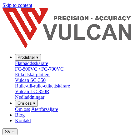
Skip to content
Produkter
▾
Flatbäddsskärare
FC-500VC / FC-700VC
Etikettskärplotters
Vulcan SC-350
Rulle-till-rulle-etikettskärare
Vulcan LC-350R
Nedladdningar
Om oss
▾
Om oss
Återförsäljare
Blog
Kontakt
SV