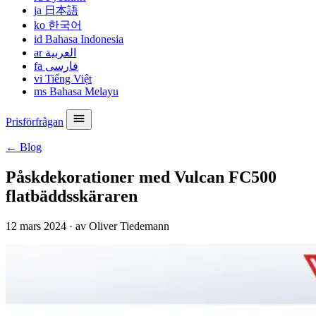
ja
日本語
ko
한국어
id
Bahasa Indonesia
ar
العربية
fa
فارسی
vi
Tiếng Việt
ms
Bahasa Melayu
Prisförfrågan
← Blog
Påskdekorationer med Vulcan FC500
flatbäddsskäraren
12 mars 2024
·
av Oliver Tiedemann