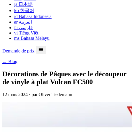
ja
日本語
ko
한국어
id
Bahasa Indonesia
ar
العربية
fa
فارسی
vi
Tiếng Việt
ms
Bahasa Melayu
Demande de prix
← Blog
Décorations de Pâques avec le découpeur
de vinyle à plat Vulcan FC500
12 mars 2024
·
par Oliver Tiedemann