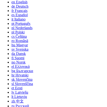
en
English
de
Deutsch
fr
Français
es
Español
it
Italiano
pt
Português
nl
Nederlands
pl
Polski
cs
Čeština
ro
Română
hu
Magyar
sv
Svenska
da
Dansk
fi
Suomi
no
Norsk
el
Ελληνικά
bg
Български
hr
Hrvatski
sk
Slovenčina
sl
Slovenščina
et
Eesti
lv
Latviešu
lt
Lietuvių
zh
中文
ru
Русский