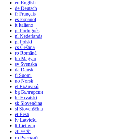
en
English
de
Deutsch
fr
Français
es
Español
it
Italiano
pt
Português
nl
Nederlands
pl
Polski
cs
Čeština
ro
Română
hu
Magyar
sv
Svenska
da
Dansk
fi
Suomi
no
Norsk
el
Ελληνικά
bg
Български
hr
Hrvatski
sk
Slovenčina
sl
Slovenščina
et
Eesti
lv
Latviešu
lt
Lietuvių
zh
中文
ru
Русский