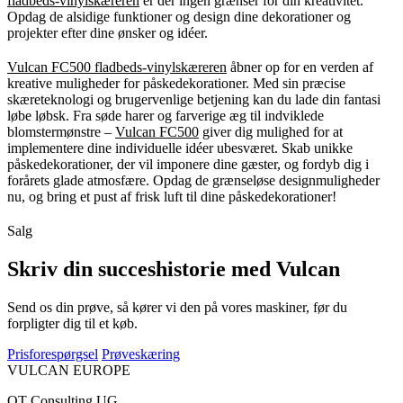
fladbeds-vinylskæreren
er der ingen grænser for din kreativitet.
Opdag de alsidige funktioner og design dine dekorationer og
projekter efter dine ønsker og idéer.
Vulcan FC500 fladbeds-vinylskæreren
åbner op for en verden af
kreative muligheder for påskedekorationer. Med sin præcise
skæreteknologi og brugervenlige betjening kan du lade din fantasi
løbe løbsk. Fra søde harer og farverige æg til indviklede
blomstermønstre –
Vulcan FC500
giver dig mulighed for at
implementere dine individuelle idéer ubesværet. Skab unikke
påskedekorationer, der vil imponere dine gæster, og fordyb dig i
forårets glade atmosfære. Opdag de grænseløse designmuligheder
nu, og bring et pust af frisk luft til dine påskedekorationer!
Salg
Skriv din succeshistorie med Vulcan
Send os din prøve, så kører vi den på vores maskiner, før du
forpligter dig til et køb.
Prisforespørgsel
Prøveskæring
VULCAN
EUROPE
OT Consulting UG