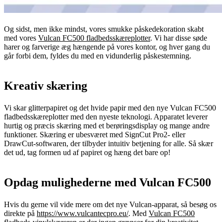
Og sidst, men ikke mindst, vores smukke påskedekoration skabt
med vores
Vulcan FC500 fladbedsskæreplotter
. Vi har disse søde
harer og farverige æg hængende på vores kontor, og hver gang du
går forbi dem, fyldes du med en vidunderlig påskestemning.
Kreativ skæring
Vi skar glitterpapiret og det hvide papir med den nye Vulcan FC500
fladbedsskæreplotter med den nyeste teknologi. Apparatet leverer
hurtig og præcis skæring med et berøringsdisplay og mange andre
funktioner. Skæring er ubesværet med SignCut Pro2- eller
DrawCut-softwaren, der tilbyder intuitiv betjening for alle. Så skær
det ud, tag formen ud af papiret og hæng det bare op!
Opdag mulighederne med Vulcan FC500
Hvis du gerne vil vide mere om det nye Vulcan-apparat, så besøg os
direkte på
https://www.vulcantecpro.eu/
. Med
Vulcan FC500