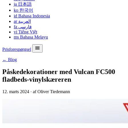
ja
日本語
ko
한국어
id
Bahasa Indonesia
ar
العربية
fa
فارسی
vi
Tiếng Việt
ms
Bahasa Melayu
Prisforespørgsel
← Blog
Påskedekorationer med Vulcan FC500
fladbeds-vinylskæreren
12. marts 2024
·
af Oliver Tiedemann