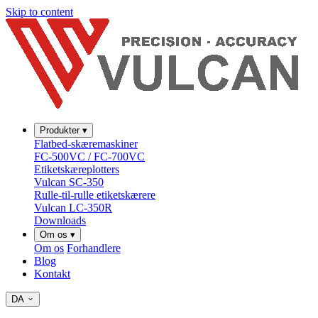
Skip to content
Produkter
▾
Flatbed-skæremaskiner
FC-500VC / FC-700VC
Etiketskæreplotters
Vulcan SC-350
Rulle-til-rulle etiketskærere
Vulcan LC-350R
Downloads
Om os
▾
Om os
Forhandlere
Blog
Kontakt
DA