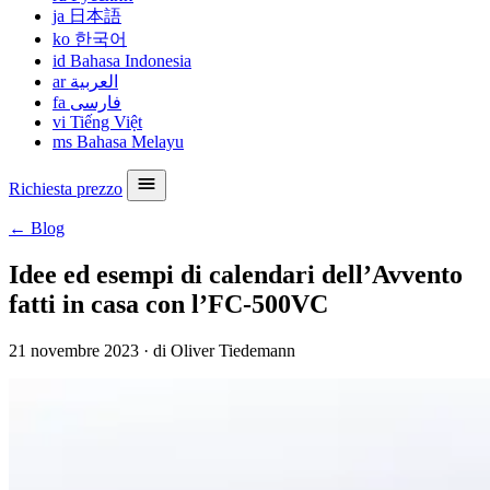
ja
日本語
ko
한국어
id
Bahasa Indonesia
ar
العربية
fa
فارسی
vi
Tiếng Việt
ms
Bahasa Melayu
Richiesta prezzo
← Blog
Idee ed esempi di calendari dell’Avvento
fatti in casa con l’FC-500VC
21 novembre 2023
·
di Oliver Tiedemann