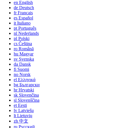
en
English
de
Deutsch
fr
Français
es
Español
it
Italiano
pt
Português
nl
Nederlands
pl
Polski
cs
Čeština
ro
Română
hu
Magyar
sv
Svenska
da
Dansk
fi
Suomi
no
Norsk
el
Ελληνικά
bg
Български
hr
Hrvatski
sk
Slovenčina
sl
Slovenščina
et
Eesti
lv
Latviešu
lt
Lietuvių
zh
中文
ru
Русский