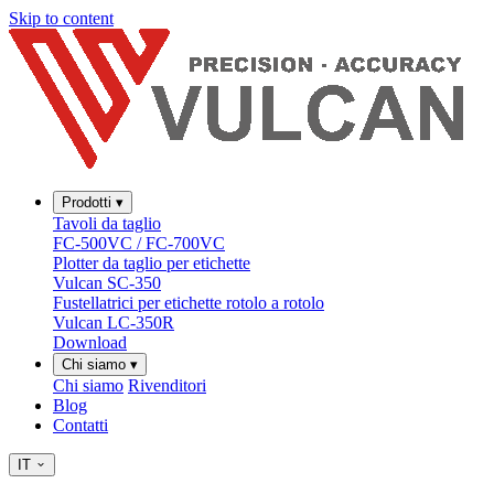
Skip to content
Prodotti
▾
Tavoli da taglio
FC-500VC / FC-700VC
Plotter da taglio per etichette
Vulcan SC-350
Fustellatrici per etichette rotolo a rotolo
Vulcan LC-350R
Download
Chi siamo
▾
Chi siamo
Rivenditori
Blog
Contatti
IT