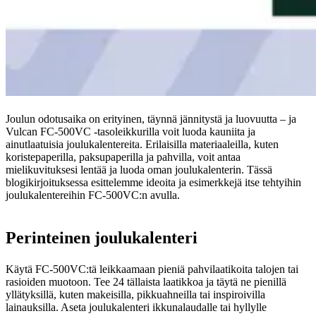
Joulun odotusaika on erityinen, täynnä jännitystä ja luovuutta – ja
Vulcan FC-500VC -tasoleikkurilla voit luoda kauniita ja
ainutlaatuisia joulukalentereita. Erilaisilla materiaaleilla, kuten
koristepaperilla, paksupaperilla ja pahvilla, voit antaa
mielikuvituksesi lentää ja luoda oman joulukalenterin. Tässä
blogikirjoituksessa esittelemme ideoita ja esimerkkejä itse tehtyihin
joulukalentereihin FC-500VC:n avulla.
Perinteinen joulukalenteri
Käytä FC-500VC:tä leikkaamaan pieniä pahvilaatikoita talojen tai
rasioiden muotoon. Tee 24 tällaista laatikkoa ja täytä ne pienillä
yllätyksillä, kuten makeisilla, pikkuahneilla tai inspiroivilla
lainauksilla. Aseta joulukalenteri ikkunalaudalle tai hyllylle