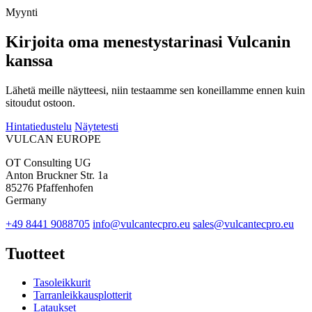
Myynti
Kirjoita oma menestystarinasi Vulcanin
kanssa
Lähetä meille näytteesi, niin testaamme sen koneillamme ennen kuin
sitoudut ostoon.
Hintatiedustelu
Näytetesti
VULCAN
EUROPE
OT Consulting UG
Anton Bruckner Str. 1a
85276 Pfaffenhofen
Germany
+49 8441 9088705
info@vulcantecpro.eu
sales@vulcantecpro.eu
Tuotteet
Tasoleikkurit
Tarranleikkausplotterit
Lataukset