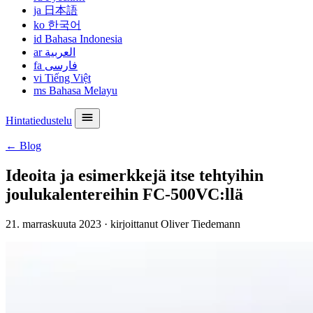
ja
日本語
ko
한국어
id
Bahasa Indonesia
ar
العربية
fa
فارسی
vi
Tiếng Việt
ms
Bahasa Melayu
Hintatiedustelu
← Blog
Ideoita ja esimerkkejä itse tehtyihin
joulukalentereihin FC-500VC:llä
21. marraskuuta 2023
·
kirjoittanut Oliver Tiedemann