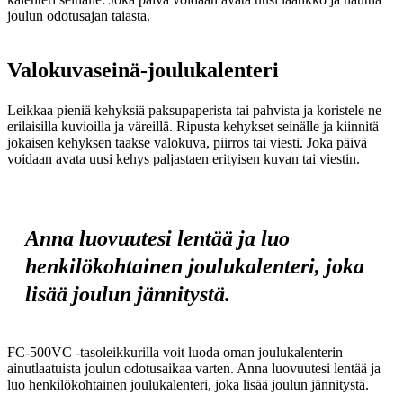
joulun odotusajan taiasta.
Valokuvaseinä-joulukalenteri
Leikkaa pieniä kehyksiä paksupaperista tai pahvista ja koristele ne
erilaisilla kuvioilla ja väreillä. Ripusta kehykset seinälle ja kiinnitä
jokaisen kehyksen taakse valokuva, piirros tai viesti. Joka päivä
voidaan avata uusi kehys paljastaen erityisen kuvan tai viestin.
Anna luovuutesi lentää ja luo
henkilökohtainen joulukalenteri, joka
lisää joulun jännitystä.
FC-500VC -tasoleikkurilla voit luoda oman joulukalenterin
ainutlaatuista joulun odotusaikaa varten. Anna luovuutesi lentää ja
luo henkilökohtainen joulukalenteri, joka lisää joulun jännitystä.