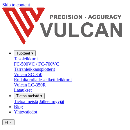
Skip to content
Tuotteet
▾
Tasoleikkurit
FC-500VC / FC-700VC
Tarranleikkausplotterit
Vulcan SC-350
Rullalta rullalle -etikettileikkurit
Vulcan LC-350R
Lataukset
Tietoa meistä
▾
Tietoa meistä
Jälleenmyyjät
Blog
Yhteystiedot
FI