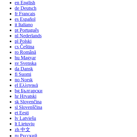
en
English
de
Deutsch
fr
Français
es
Español
it
Italiano
pt
Português
nl
Nederlands
pl
Polski
cs
Čeština
ro
Română
hu
Magyar
sv
Svenska
da
Dansk
fi
Suomi
no
Norsk
el
Ελληνικά
bg
Български
hr
Hrvatski
sk
Slovenčina
sl
Slovenščina
et
Eesti
lv
Latviešu
lt
Lietuvių
zh
中文
ru
Русский