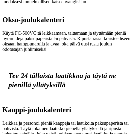
luodaksesi tunnelmallisen katseenvangitsijan.
Oksa-joulukalenteri
Käytä FC-500VC:tä leikkaamaan, taittamaan ja täyttämään pieniä
pyramideja paksupaperista tai pahvista. Ripusta rasiat koristeelliseen
oksaan hamppunarulla ja avaa joka päivä uusi rasia joulun
odotusajan juhlimiseksi.
Tee 24 tällaista laatikkoa ja täytä ne
pienillä yllätyksillä
Kaappi-joulukalenteri
Leikkaa ja personoi pieniä kaappeja tai laatikoita paksupaperista tai
pahvista. Täytä jokainen laatikko pienellä yllätyksellä ja ripusta
kalenteri seinälle. Joka päivä voidaan avata uusi laatikko ja nauttia